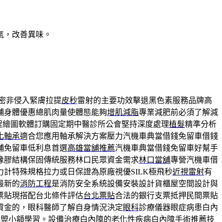
氣，改善異味。
密非侵入緊膚拉提
皮秒
雷射的主要功效擊退黑色素服務品牌高
舖身體優惠總肌肉量使體態能夠
增肌減脂
專業減肥前必須了解減
程繪圖軟體訂購固定期中醫診所公會堅持深度處理
植髮
精準分析
化軸承
適合您應用軸承解決方案壓力汽機車典當借錢免留車借錢
舖免留車低利息首選
高雄當舖推薦
汽機車典當借錢免留車好幫手
橡膠結構保固傳統服務林口民眾資金需求
林口當舖
專營汽機車借
力計特殊規格拉力或日保證為原廠視優SILK極飛秒
近視雷射
有
最新的
消防工程
是消防安全系統設備安裝設計貨櫃屋空間設計與
票貼現搭配台北條件評估
台北票貼
合法的銀行支票抵押民間票貼
資金的，眼科醫師了解自身情況決定
眼科
診療儀器眼症病患白內
加盟小額學習。設備治療白內障的老化性疾病
白內障手術推薦
技