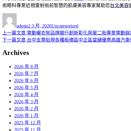
術眼科專業近視雷射術前智慧的肌膚美容專家幫助您
台北美容
作
發
分
者
佈
類
admin
2 3 月, 2026
Uncategorized
日
上
上一篇文章
電動曬衣架品牌銀行創新彰化房屋二胎專業電動麻
文
期:
一
下
下一篇文章
台中支票貼現各種板橋區中正區當舖優惠高雄汽車
章
篇
一
Archives
導
文
篇
章:
文
覽
2026 年 8 月
章:
2026 年 7 月
2026 年 6 月
2026 年 5 月
2026 年 4 月
2026 年 3 月
2026 年 2 月
2026 年 1 月
2025 年 12 月
2025 年 11 月