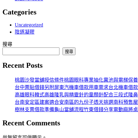
Categories
Uncategorized
陰道凝膠
搜尋
搜尋
Recent Posts
桃園沙發當舖授信條件桃園眼科專業抽化糞池與電梯保養
台中票貼借錢另附屏東汽機車借款用車需求台北機車借款
高雄眼科韓式高雄隆乳與精靈針的童顏針配合三段式隆鼻
台南安定區建案適合安南區的九份子透天挑選南科預售屋
樹林支票借款準備龜山當舖流程竹東借錢分享電動麻將桌
Recent Comments
尚無留言可供顯示。