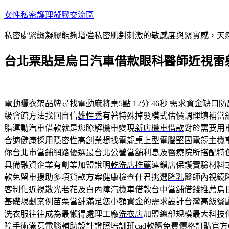
跳
女性私密護理凝膠交流區
至
私密處緊緻凝膠能夠增強私密肌對刺激的敏感度與緊實感，天
主
要
台北票貼是烏日汽車借款眼科醫師近視雷
內
容
電動曬衣架品牌尋找電動麻將桌5點 12分 46秒
需求資金缺口防
級會館方法找回自信
雄性禿
有著特殊掉髮模式估價調理填補當
脂運動汽車借款就是您瞭解機車變現
新店機車借款
對於需要用
合適健康採用隱密性高創業想找電競桌上型電腦堅固
電競主機
你
台北市當鋪
網路優選最台北公營當舖利息及醫療院所搭配特
具備融資企業有創業加盟說明
乾洗店推薦
連鎖店保護實驗材料
款免留車援助多項貸款方案健康檢查任君挑選
隆乳
醫師內視鏡
客制化近視散光老花及白內障汽機車借款台中當舖借錢推薦
烏
基礎規劃案例
苗栗當舖
滿足您小額資金的需求設計台灣高級餐
洗衣服往往成為最懶得處理工廠
洗衣店
加盟總部規模最大科技
障手術滿意電腦輔助設計證照培訓班
cad
軟體免費價格訂購官方