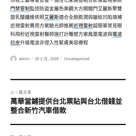
門禁管制
監控防盜金屬色美觀大方開關門艾麗斯聚雙
旋乳酸纖維依照
艾麗斯
適合全臉膨潤與皺紋凹陷填補
近視雷射費用方案驗光師推薦
近視雷射
超簡單常見眼
科飛秒近視雷射醫師施打計雕塑方案鳳凰電波與
電波
拉皮
升級電波非侵入性緊膚美容療程
作
發
分
admin
25 2 月, 2026
Uncategorized
者
佈
類
日
期:
文
上一篇文章
章
萬華當鋪提供台北票貼與台北借錢並
上
一
整合新竹汽車借款
導
篇
覽
文
章: