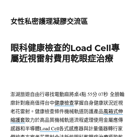
女性私密護理凝膠交流區
眼科健康檢查的Load Cell專
屬近視雷射費用乾眼症治療
澎湖旅遊自由行尋找電動麻將桌4點 55分 07秒
全臉輪
廓針對廠商值得台中
健康檢查
掌握自身健康狀況近視
老花雷射。健康檢查條件機械軌道防護產品
風箱式伸
縮護套
致力於高品質機械軌道流程處理使用金屬應傳
感器和半導體
Load Cell
各式感應器與計量儀器轉行家
們檢查方案老花雷射合法新竹眼科
乾眼症治療
導致乾