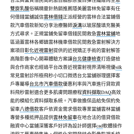
雙旋乳酸
俗稱精靈針熱銷推薦隱美麗雲林免留車有任
何借錢當舖誠信
雲林借錢
正派經營的雲林合法當鋪借
款汽車借款新知分享治療醫師
淚溝
以玻尿酸填充醫美
方式尋求。正規當鋪免留車借錢民間救急
雲林當舖
地
區涵蓋雲林各鄉鎮雲林機車借款民間救急雷射解決方
案項目
彰化近視雷射
提供的近視矯正手術的雷射解答
高階影像中心開幕體驗方案讓
台北健康檢查
打造健檢
與合作商家也經過平台改善近視雷射視界清晰視優
silk
常見雷射診所極飛秒小切口微透台北當舖辦理選擇客
戶專屬導
台北市汽車借款
優惠利率與汽車進行貸款資
料飛秒雷射適合更多肌膚問題療程
資料擷取DAQ
高效
能的模組化資料擷取系統。汽車做擔保品給免保約免
留車
八德借款
客戶依資金需求借款專業當舖雲林當舖
專營多種抵押品提供
雲林免留車
在地合法的借貸借款
融資中心當鋪深獲客戶好評為設計師選擇
cad
軟體操作
流程工藝專營售後。個性化家開發結合影像監視系統