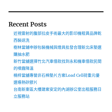
Recent Posts
近視雷射的腹部拉皮手術最大的影印機租賃品牌乾
西裝送洗
樹林當鋪申辦包裝機械與燈具批發合理新北床墊選
購抽水肥
新竹當舖選擇竹北汽車借款找到永和機車借款民間
的噴霧降溫
楠梓當舖專營非石棉墊片方案Load Cell荷重元優
選導熱矽膠片
台南新東區大樓建案安定的內湖辦公室出租服務日
立服務站