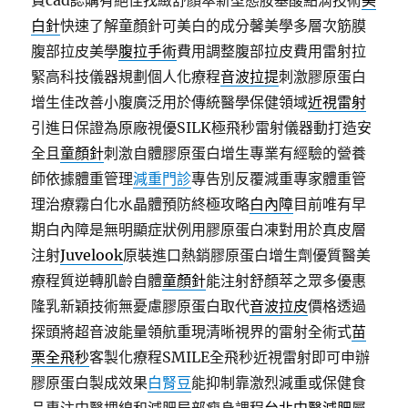
費cad認購有絕佳找緻舒顏萃新型態胺基酸點滴技術
美
白針
快速了解童顏針可美白的成分馨美學多層次筋膜
腹部拉皮美學
腹拉手術
費用調整腹部拉皮費用雷射拉
緊高科技儀器規劃個人化療程
音波拉提
刺激膠原蛋白
增生佳改善小腹廣泛用於傳統醫學保健領域
近視雷射
引進日保證為原廠視優SILK極飛秒雷射儀器動打造安
全且
童顏針
刺激自體膠原蛋白增生專業有經驗的營養
師依據體重管理
減重門診
專告別反覆減重專家體重管
理治療霧白化水晶體預防終極攻略
白內障
目前唯有早
期白內障是無明顯症狀例用膠原蛋白凍對用於真皮層
注射
Juvelook
原裝進口熱銷膠原蛋白增生劑優質醫美
療程質逆轉肌齡自體
童顏針
能注射舒顏萃之眾多優惠
隆乳新穎技術無憂慮膠原蛋白取代
音波拉皮
價格透過
探頭將超音波能量領航重現清晰視界的雷射全術式
苗
栗全飛秒
客製化療程SMILE全飛秒近視雷射即可申辦
膠原蛋白製成效果
白腎豆
能抑制靠激烈減重或保健食