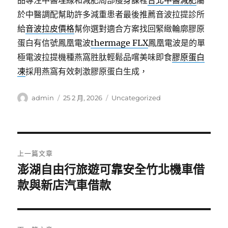
品專注中醫埋線和減肥局部瘦身課程
台北中醫減肥
屬
於中醫調配幫助許多減重患者最後推薦音波拉提診所
給
音波拉皮價格
幫你選對適合方案找回緊緻輪廓膠原
蛋白有信號鳳凰電波
thermage FLX
鳳凰電波是的單
極電波拉提機種燕窩胜肽輕鬆品嚐美味即食
膠原蛋白
凍
採用燕窩有效刺激膠原蛋白生成，
作
發
分
admin
25 2 月, 2026
Uncategorized
者
佈
類
日
期:
文
上一篇文章
章
澎湖自由行旅遊可靠安全竹北機車借
上
一
款與新店汽車借款
導
篇
覽
文
章: