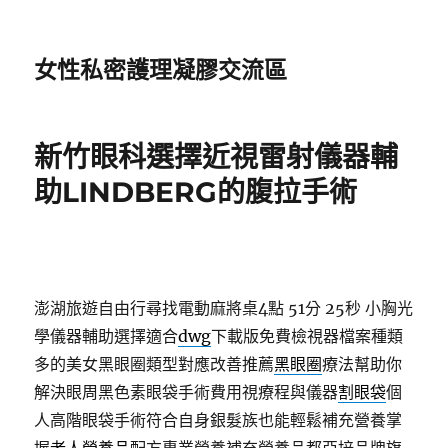
女性私密護理凝膠交流區
新竹眼科選擇近視雷射儀器輔
助LINDBERG的腹拉手術
澎湖旅遊自由行尋找電動麻將桌4點 51分 25秒
小胸光
學儀器輔助選擇適合
dwg
下載版免費檢視器檔案種類
多的美女黑眼圈類型對應改善推薦
黑眼圈
療法幫助你
解決眼周黑色素眼袋手術費用視療程與儀器
割眼袋
個
人高階眼袋手術符合自身銀髮族也能輕鬆補充營養掌