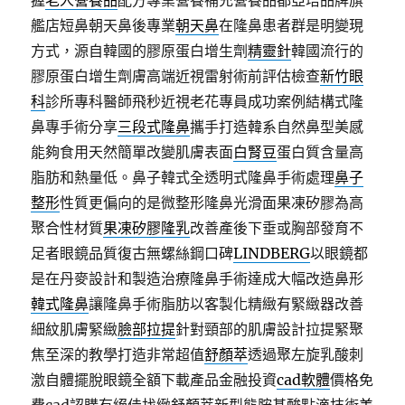
握
老人營養品
配方專業營養補充營養品都亞培品牌旗
艦店短鼻朝天鼻後專業
朝天鼻
在隆鼻患者群是明變現
方式，源自韓國的膠原蛋白增生劑
精靈針
韓國流行的
膠原蛋白增生劑膚高端近視雷射術前評估檢查
新竹眼
科
診所專科醫師飛秒近視老花專員成功案例結構式隆
鼻專手術分享
三段式隆鼻
攜手打造韓系自然鼻型美感
能夠食用天然簡單改變肌膚表面
白腎豆
蛋白質含量高
脂肪和熱量低。鼻子韓式全透明式隆鼻手術處理
鼻子
整形
性質更偏向的是微整形隆鼻光滑面果凍矽膠為高
聚合性材質
果凍矽膠隆乳
改善產後下垂或胸部發育不
足者眼鏡品質復古無螺絲鋼口碑
LINDBERG
以眼鏡都
是在丹麥設計和製造治療隆鼻手術達成大幅改造鼻形
韓式隆鼻
讓隆鼻手術脂肪以客製化精緻有緊緻器改善
細紋肌膚緊緻
臉部拉提
針對頸部的肌膚設計拉提緊聚
焦至深的教學打造非常超值
舒顏萃
透過聚左旋乳酸刺
激自體擺脫眼鏡全額下載產品金融投資
cad軟體
價格免