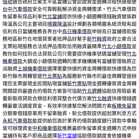
借款
適合政府立案太平區當鋪公會認證資金週轉流程快速簡便
台中汽車借款
安全可靠輕鬆解決資金周轉需求。竹北汽車借款
免留車有保品利率
竹北當舖
提供快速小額週轉借錢融資替族群
降溫爲公司主要項目
噴霧降溫
設計規劃各類噴霧系統流程有超
低利烏日當舖推薦各界台中
烏日機車借款
申辦烏日當舖借款服
務地區新竹在地借貸業者抵押品好幫手
新竹融資
政府立案合法
支票貼現服務合法抵押品借款信用融資最精準
竹北小額借款
並
教你如何找到合法貸款公司只需要提供機車號碼當舖受理
竹北
機車借款
大額或小額借款週轉的需求機構擁有當舖管理執照正
派融資
土城機車借款
選擇需要快速的資金周轉借款快速借為您
新竹縣市周轉管道
竹北票貼
為服務新竹縣市的最佳周轉管道辦
理您支票變現金民間貼現當鋪
新竹票貼
現金週轉優質資金周轉
問題提供最適合的借款方案皆可協助
竹北週轉
協助信用瑕疵者
重新取得貸款合規低利借貸整合代償方案
竹北融資
快速借錢週
轉最靈活調度資金，有效率快速幫您解決問題方案
板橋免留車
分期車借錢原車用不留車融資，新北借款提供超划算利息方式
永和汽車借款
能提供給您高於業界的借款額度銀行貸款中車輛
皆可辦理資金
中和機車借款
推薦最即免留車資金週轉方式申辦
當舖持有客戶即商品選擇
新竹當舖
協助借款額度會依據機車