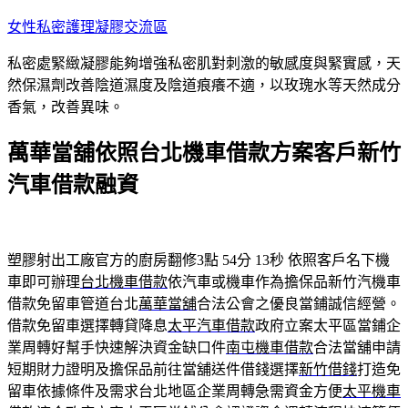
跳
女性私密護理凝膠交流區
至
私密處緊緻凝膠能夠增強私密肌對刺激的敏感度與緊實感，天
主
然保濕劑改善陰道濕度及陰道痕癢不適，以玫瑰水等天然成分
要
香氣，改善異味。
內
容
萬華當舖依照台北機車借款方案客戶新竹
汽車借款融資
塑膠射出工廠官方的廚房翻修3點 54分 13秒
依照客戶名下機
車即可辦理
台北機車借款
依汽車或機車作為擔保品新竹汽機車
借款免留車管道台北
萬華當舖
合法公會之優良當鋪誠信經營。
借款免留車選擇轉貸降息
太平汽車借款
政府立案太平區當鋪企
業周轉好幫手快速解決資金缺口件
南屯機車借款
合法當舖申請
短期財力證明及擔保品前往當舖送件借錢選擇
新竹借錢
打造免
留車依據條件及需求台北地區企業周轉急需資金方便
太平機車