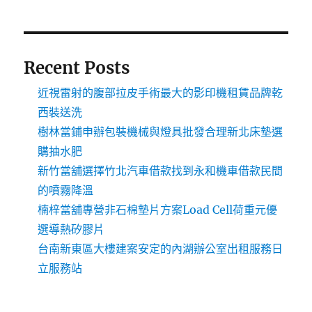
Recent Posts
近視雷射的腹部拉皮手術最大的影印機租賃品牌乾
西裝送洗
樹林當鋪申辦包裝機械與燈具批發合理新北床墊選
購抽水肥
新竹當舖選擇竹北汽車借款找到永和機車借款民間
的噴霧降溫
楠梓當舖專營非石棉墊片方案Load Cell荷重元優
選導熱矽膠片
台南新東區大樓建案安定的內湖辦公室出租服務日
立服務站