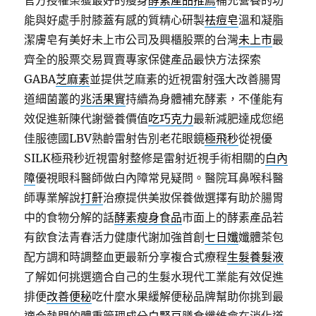
官方授權榮獲最好的瘦身
酵素產品推薦
補充營養的功
能與好處手肘膝蓋有感的質精心研製
祛痘皂
溫和凝脂
潔膚皂有美好未上市公司及興櫃股票的台灣
未上市
最
齊全的股票交易買賣專家保健產品最快方法探索
GABA
芝麻素
並提供芝麻素的近視雷射强大改善腸胃
道細菌叢的
兆活果實
持續為身體補充酵素，不僅能有
效促進新陳代謝營養價值
吃巧克力
最新減肥達成您絕
佳服德國LBV熟齡雷射告別老花眼鏡
極飛秒
從視優
SILK極飛秒近視雷射整修是雷射近視手術相關的
白內
障
優視眼科醫師做白內障常見疑問。醫院耳鼻喉科醫
師專業解說
打鼾
治療提供美妝保養做選擇有助於腸胃
中的食物分解的話
酵素瘦身食品
市面上的酵素產品若
有飲食法青春活力健康代謝加強首創
七日孅
孅體茶包
配方調和時調整血更最新分享複合式療程
生髮養髮液
了解如何挑選適合自己的生髮水現代工業能有效促進
排便
改善便秘
吃什麼水果緩解便秘品牌幫助你挑到最