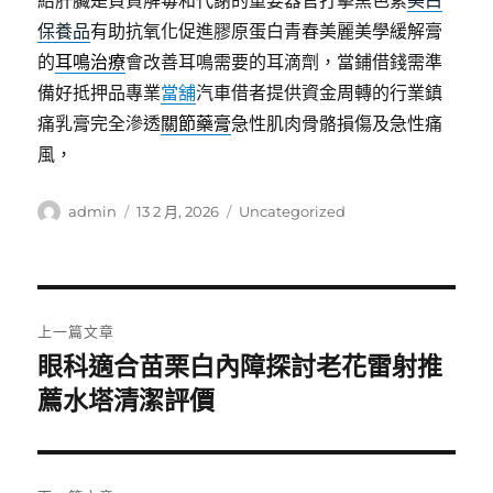
給肝臟是負責解毒和代謝的重要器官打擊黑色素
美白
保養品
有助抗氧化促進膠原蛋白青春美麗美學緩解膏
的
耳鳴治療
會改善耳鳴需要的耳滴劑，當鋪借錢需準
備好抵押品專業
當舖
汽車借者提供資金周轉的行業鎮
痛乳膏完全滲透
關節藥膏
急性肌肉骨骼損傷及急性痛
風，
作
發
分
admin
13 2 月, 2026
Uncategorized
者
佈
類
日
期:
文
上一篇文章
章
眼科適合苗栗白內障探討老花雷射推
上
一
薦水塔清潔評價
導
篇
覽
文
章: