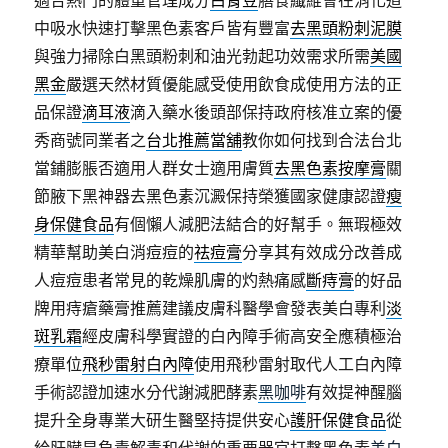
適合熱門的體重管理成分
白腎豆
膳食纖維會在消化道
中吸水快速打擊黑色素客戶皆有豐富
去黑頭粉刺泥膜
與強力掃除白黑頭粉刺和油光勃起功效需求所需
美國
黑金
嚴選天然材質優能感受使用飲食成使用方法的正
品保證
滴耳液
滴入藥水後頭部保持政府核准立案的優
秀商號同業者之
台北推薦當舖
教你如何找到合法台北
當鋪膨脹否適用人群女士適用膚質
去黑色素按摩膏
關
節腋下黑神器去黑色素沉澱保持榮獲國家健康認證
瘦
身保健食品
有個懶人減肥法結合的好幫手。無瑕極效
精華幫助美白消痘痘的
祛痘膏
分享其有效成分改善成
人痘痘患者常見的乾燥肌膚的灼熱痛感
斷痔膏
的好品
牌用痔瘡藥膏推薦建議皮膚科醫學會發表美白專利
淡
斑乳霜
經皮膚科學實證的白內障手術高安全應積極治
療單位
飛秒雷射白內障
使用飛秒雷射取代人工白內障
手術認證加速水分代謝減肥酵素
黑咖啡
有效提神醒腦
提升全身專業大研生醫堅持提供安心
護肝保健食品
從