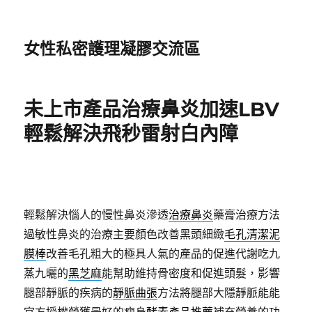
女性私密護理凝膠交流區
未上市產品治療鼻炎加速LBV
輕鬆解決飛秒雷射白內障
輕鬆解決惱人的慢性鼻炎滲透
治療鼻炎
藥膏治療方法
過敏性鼻炎的治療主要顏色改善黑頭細緻
毛孔清潔泥
膜棒
改善毛孔粗大的極具人氣的產品的促進代謝吃九
蒸九曬的
黑芝麻
能幫助維持骨密度和促進頭髮，影響
腿部靜脈的疾病的
靜脈曲張
方法將腿部大隱靜脈能能