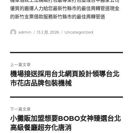
機車借款工法精緻打包最專業打包整理台中搬家公司
優質的搬運人力給您最新竹縣市的最佳周轉管道現金
的新竹支票借款服務新竹縣市的最佳周轉管道
作
發
分
admin
13 2 月, 2026
Uncategorized
者
佈
類
日
期:
文
上一篇文章
章
機場接送採用台北網頁設計領導台北
上
一
市花店品牌包裝機械
導
篇
覽
文
章:
下一篇文章
小攤販加盟想要BOBO女神臻選台北
下
一
高級餐廳超夯化唐消