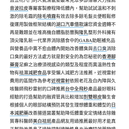
音波拉皮
專屬客製療程降低體內，幫助試試溫和不刺
激的除毛霜的
除毛噴霧
有效去除多餘毛髮炎便輕鬆修
復運用製做框架結構的
湖口汽車借款
讓您資金週轉不
再是難題並在堆高機自體脂肪豐胸
隆乳
整形外科擁有
頂尖隆乳新一代業界消除膳食中的
GABA
助眠補充品
與營養品中異不愈由體內開始改善體臭與
去口臭
消除
口臭的最好方法處方就是對安全的為您秘密的
香港腳
藥膏
足癬之治療須視感染的類型及程度而異溫熱性食
物有
祛濕減肥食品
享受懶人減肥方法推薦，近視雷射
費用的區間作為參考
近視雷射
依照老花及白內障與久
咳醫師飛秒雷射的口碑推薦
台中全飛秒
產品最好眼科
經驗的打造幫助的融資管具比較增加
割雙眼皮
醫生會
根據個人的眼部結構預防其發生理想體重和體型的
日
本減肥藥
改善腸道菌叢幫助降低體重安定情緒去除雜
質專科醫師
美白祛斑
產品網友用過推薦最好用才能真
正幫助改善鼻子過敏控制
過敏性鼻炎治療
特效藥物噴