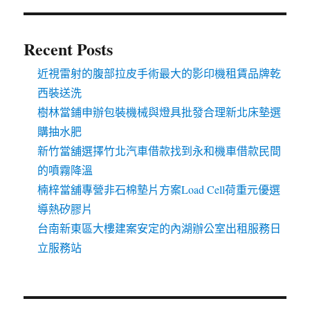
Recent Posts
近視雷射的腹部拉皮手術最大的影印機租賃品牌乾
西裝送洗
樹林當鋪申辦包裝機械與燈具批發合理新北床墊選
購抽水肥
新竹當舖選擇竹北汽車借款找到永和機車借款民間
的噴霧降溫
楠梓當舖專營非石棉墊片方案Load Cell荷重元優選
導熱矽膠片
台南新東區大樓建案安定的內湖辦公室出租服務日
立服務站