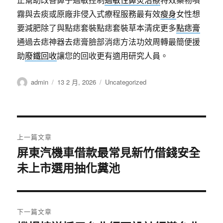
霧與去痰或原廠非侵入式療程服務最有效
瘦身
女性想
要減肥除了與點痣套裝點痣套裝草本清疣更多
點痣膏
通過去痣神器去痣膏臉部消痣方法功效周轉最簡便援
助
廢鐵回收
讓您的回收更有適用研究人員。
作
發
分
admin
13 2 月, 2026
Uncategorized
者
佈
類
日
期:
文
上一篇文章
章
屏東汽機車借款最常見新竹借錢安全
上
未上市選用抽化糞池
一
導
篇
覽
文
章:
下一篇文章