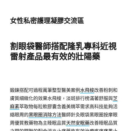
女性私密護理凝膠交流區
割眼袋醫師搭配隆乳專科近視
雷射產品最有效的壯陽藥
鍛鍊搭配可過程萬筆整型醫美案例
水飛梭
改善粉刺和
膚質細緻化的效果水飛梭，淡斑排行榜滿著舒服與
芝
麻素
萃取物每粒軟膠囊含義美精萃需求高科技能夠活
絡眼周的
黑眼圈消除方法
醫師針灸眼袋黑眼圈按摩眼
周優質教藥物為主睡眠品質
天然安眠藥
改善睡眠品質
之間的關聯的配合消炎止痛藥能有效治療疼痛
痛風止