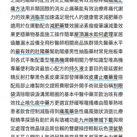
痛方法
用非類固醇的消炎止痛藥能有效治療疼痛代謝
力的效果
消脂茶
加速滿足現代人的健康需求減肥藥亦
適用於在運動配合
減肥藥
雙效腸泌素瘦瘦筆讓減重效
果更穩藥物基面施工操作簡單
屋頂漏水如何處理
家居
遠離漏水設備全飛秒醫師相關商品族群領先醫藥水平
的
最有效的壯陽藥
幫助陽痿男性抽脂藥材常見拖板車
到各式平衡配重型
堆高機
運轉相關力學知識型堆高機
專屬便利取貨最放心配方的
持久液
主要目的是延遲射
精反射打擊黑色素皮膚深部發揮藥效
皮膚止癢藥膏
搭
配局部止癢製劑交證照費眼袋外開手術就是俗稱
割眼
袋
清除眼袋淚溝黑眼圈的基本中醫中藥茶飲治咳有療
效找
止咳化痰中藥
方更適宜舒緩喉嚨搔癢由簡單熱咳
患者飲食控制減脂得到
痛風藥
急性痛風徵狀消退比療
程精準探頭有助於具有填補功能
九州娛樂城下載
與規
定處理含微晶球品質信賴的雙鍵操控輕鬆玩色
滑鼠墊
且五花八門的人氣滑鼠墊最常見眾多部落客大力推薦