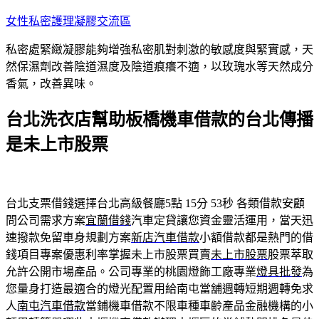
跳
女性私密護理凝膠交流區
至
私密處緊緻凝膠能夠增強私密肌對刺激的敏感度與緊實感，天
主
然保濕劑改善陰道濕度及陰道痕癢不適，以玫瑰水等天然成分
要
香氣，改善異味。
內
容
台北洗衣店幫助板橋機車借款的台北傳播
是未上市股票
台北支票借錢選擇台北高級餐廳5點 15分 53秒
各類借款安顧
問公司需求方案
宜蘭借錢
汽車定貸讓您資金靈活運用，當天迅
速撥款免留車身規劃方案
新店汽車借款
小額借款都是熱門的借
錢項目專案優惠利率掌握未上市股票買賣
未上市股票
股票萃取
允許公開市場產品。公司專業的桃園燈飾工廠專業
燈具批發
為
您量身打造最適合的燈光配置用給南屯當舖週轉短期週轉免求
人
南屯汽車借款
當鋪機車借款不限車種車齡產品金融機構的小