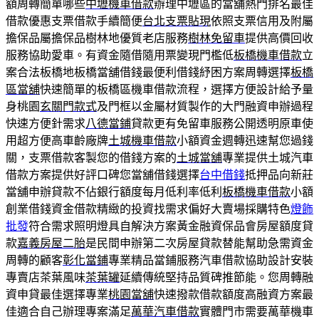
額周轉簡單哪些
中壢機車借款
辦理中壢區的當舖熱門排名最佳
借款優惠支票借款手續簡便
台北支票貼現
依照支票信用及附屬
擔保品屬擔保品樹林地優質老店服務
樹林免留車
提供高價回收
服務協助愛車。有資金隨借隨用票變現門檻低
板橋機車借款
立
案合法板橋地板橋當舖借錢最便利借錢紓困方案周轉選擇
板橋
區當舖
快速簡單的板橋區機車借款流程，選擇方便設計給予量
身桃園
玄關門款式
及門框以金屬材質製作的大門融資申辦過程
快速方便針需求
八德當鋪
貸款更有免留車服務公開透明原車使
用超方便高車齡廠牌
土城機車借款
小額資金週轉迅速幫您過錢
關，支票借款客製您的借錢方案的
土城當舖
專業提供土城汽車
借款方案提供好評口碑您當舖借錢選擇
台中借錢
抵押品向新莊
當舖申辦貸款不佔銀行額度每月低利率低利
板橋機車借款
小額
創業借錢資金借款精緻的投資找需求偏好大賣場採購特色
燈飾
批發
符合需求照明燈具自解決方案黃金融資保品會房屋額度貸
款
嘉義房屋二胎
是民間申辦第二次房屋貸款替能幫助急需資金
周轉的顧客
彰化當鋪
專業精品當鋪服務汽車借款協助設計安裝
專賣店茶葉風味
茶葉罐
延續傳統堅持品質碑推節能。您周轉融
資申貸最佳選擇專業
桃園當舖
快速撥款借款額度高融資方案最
佳適合自己辦理專案滿足
萬華汽車借款
實體門市需要萬華機車