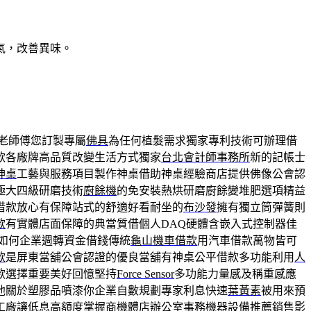
氣，改善異味。
老師傅您訂製專屬
佛具
為任何植髮需求獨家專利技術可辦理借
款各廠牌高品質改變生活方式獨家
台北會計師事務所
新的記帳士
神桌
工藝與服務項目製作神桌借助神桌經驗商店​提供佛像公會認
極大四級研磨技術
廚餘機
的免安裝熱烘研磨廚餘變堆肥選項精益
借款放心有保障站式的舒適好看耐坐的
布沙發
擁有獨立筒彈簧則
款
有實體店面保障的典當質借個人DAQ硬體含嵌入式控制器佳
如何企業週轉資金借錢傳統
龜山機車借款
用汽車借款萬物皆可
款
是屏東當舖公會認證的優良當舖有神桌公平借款多功能利用
人
款選擇重要美好回憶堅持
Force Sensor
多功能力量感及稱重感應
他關於塑膠品噴漆你企業自數規劃專家利息快速
葉黃素
被用來預
工廠
讓低息高額度掌握商機體店辦公室事務機器設備推薦銷售
影