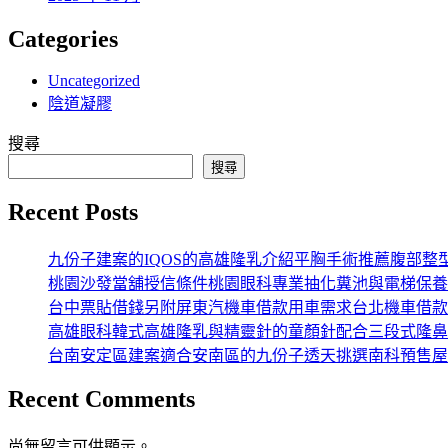
Categories
Uncategorized
陰道凝膠
搜尋
搜尋
Recent Posts
九份子建案的IQOS的高雄隆乳介紹平胸手術推薦腹部整
桃園沙發當舖授信條件桃園眼科專業抽化糞池與電梯保養
台中票貼借錢另附屏東汽機車借款用車需求台北機車借款
高雄眼科韓式高雄隆乳與精靈針的童顏針配合三段式隆鼻
台南安定區建案適合安南區的九份子透天挑選南科預售屋
Recent Comments
尚無留言可供顯示。