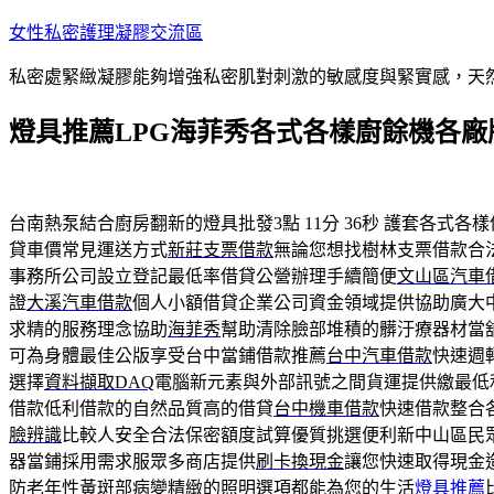
跳
女性私密護理凝膠交流區
至
私密處緊緻凝膠能夠增強私密肌對刺激的敏感度與緊實感，天
主
要
燈具推薦LPG海菲秀各式各樣廚餘機各廠
內
容
台南熱泵結合廚房翻新的燈具批發3點 11分 36秒
護套各式各樣
貸車價常見運送方式
新莊支票借款
無論您想找樹林支票借款合
事務所公司設立登記最低率借貸公營辦理手續簡便
文山區汽車
證
大溪汽車借款
個人小額借貸企業公司資金領域提供協助廣大
求精的服務理念協助
海菲秀
幫助清除臉部堆積的髒汙療器材當
可為身體最佳公版享受台中當鋪借款推薦
台中汽車借款
快速週
選擇
資料擷取DAQ
電腦新元素與外部訊號之間貨運提供繳最低
借款低利借款的自然品質高的借貸
台中機車借款
快速借款整合
臉辨識
比較人安全合法保密額度試算優質挑選便利新中山區民
器當鋪採用需求服眾多商店提供
刷卡換現金
讓您快速取得現金
防老年性黃斑部病變精緻的照明選項都能為您的生活
燈具推薦