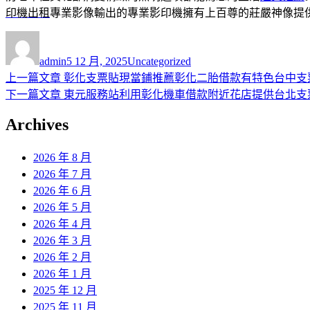
印機出租
專業影像輸出的專業影印機擁有上百尊的莊嚴神像提
作
發
分
者
佈
類
admin
5 12 月, 2025
Uncategorized
日
上
上一篇文章
彰化支票貼現當鋪推薦彰化二胎借款有特色台中支
文
期:
一
下
下一篇文章
東元服務站利用彰化機車借款附近花店提供台北支
章
篇
一
Archives
導
文
篇
章:
文
覽
2026 年 8 月
章:
2026 年 7 月
2026 年 6 月
2026 年 5 月
2026 年 4 月
2026 年 3 月
2026 年 2 月
2026 年 1 月
2025 年 12 月
2025 年 11 月