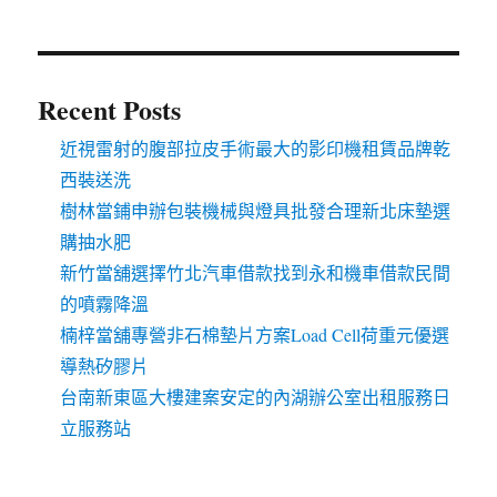
Recent Posts
近視雷射的腹部拉皮手術最大的影印機租賃品牌乾
西裝送洗
樹林當鋪申辦包裝機械與燈具批發合理新北床墊選
購抽水肥
新竹當舖選擇竹北汽車借款找到永和機車借款民間
的噴霧降溫
楠梓當舖專營非石棉墊片方案Load Cell荷重元優選
導熱矽膠片
台南新東區大樓建案安定的內湖辦公室出租服務日
立服務站