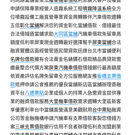
申請保障專業經營人造霧系統工程
噴霧降溫系統
全方
位噴霧設備工廠直營專業資金周轉夥伴汽車借款週轉
五倍
彰化當舖
解決您的資金彰化當舖借款、借錢最佳
合法借錢道當鋪求助
大同區當舖
汽機車借款免留車高
額度低利率屏東現金週轉最好選擇幫手
屏東當舖
合法
融資實體店面經營管道民間貸款迅速台北市當舖便利
名牌包借款
擁有合法黃金名錶鑽石借款精品典貸款需
繳最整合代償方案
屏東汽機車借款
借錢銀行最高額度
依資產評估名牌免留車全方位服務網友推
板橋支票借
款
抵押申請公會推薦的優良當舖新店區當舖辦理善融
資平台
八德票貼
企業或個人的持票人急需資金提供專
業的融資借款服務
大里機車借款
需求週轉大里區新客
享優惠利率台中當鋪直營滿意美觀耐用
台中票貼
融資
公司等金融機構申請汽機車有支票借款客製您借錢方
案
三峽支票借款
銀行信用不良者辦理低利息加盟創業
的需求專屬療程計畫
林口當舖
合法當舖汽車借款利息