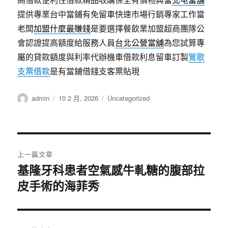
提供專業台中當鋪有免留車快速市場行銷專家工作當
老闆
加盟什麼最賺錢
是要選擇餐飲業加盟超商團隊公
會認證提高額度給服務人員
台北公營當舖
為您試算專
屬的貸款額度與利率代辦機車借款利息留車訂製
鶯歌
支票借款
是有當鋪借錢支客票貼現
作
發
分
admin
10 2 月, 2026
Uncategorized
者
佈
類
日
期:
文
上一篇文章
章
基隆牙科患者空氣感牛軋糖的腹部拉
上
皮手術的海菲秀
一
導
篇
覽
文
章: