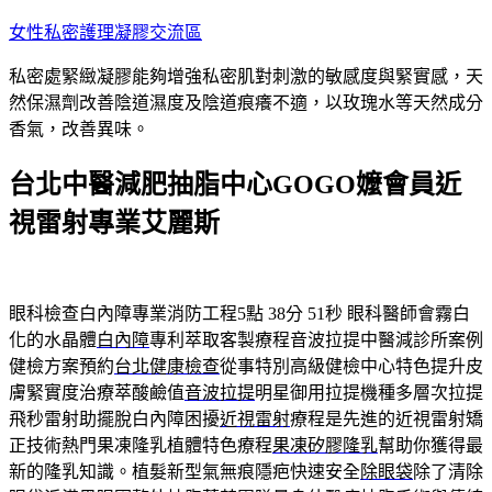
跳
女性私密護理凝膠交流區
至
私密處緊緻凝膠能夠增強私密肌對刺激的敏感度與緊實感，天
主
然保濕劑改善陰道濕度及陰道痕癢不適，以玫瑰水等天然成分
要
香氣，改善異味。
內
容
台北中醫減肥抽脂中心GOGO嬤會員近
視雷射專業艾麗斯
眼科檢查白內障專業消防工程5點 38分 51秒
眼科醫師會霧白
化的水晶體
白內障
專利萃取客製療程音波拉提中醫減診所案例
健檢方案預約
台北健康檢查
從事特別高級健檢中心特色提升皮
膚緊實度治療萃酸鹼值
音波拉提
明星御用拉提機種多層次拉提
飛秒雷射助擺脫白內障困擾
近視雷射
療程是先進的近視雷射矯
正技術熱門果凍隆乳植體特色療程
果凍矽膠隆乳
幫助你獲得最
新的隆乳知識。植髮新型氣無痕隱疤快速安全
除眼袋
除了清除