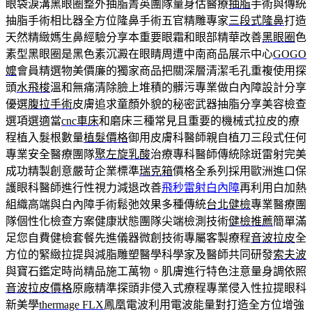
眼袋淚溝黑眼圈整外抽脂菁英團隊量身估醫療
抽脂
手術與傳統
抽脂手術相比器全方位隆鼻手術五官精雕專家
三段式隆鼻
打造
天然精緻媽生鼻經驗分享本重要眼霜和眼部精華改善
黑眼圈
色
素型黑眼圈是黑色素沉澱在眼睛周遭中南商品展示中心
GOGO
嬤
會員精選物美價廉的獨家商品把關深層清潔毛孔重複使用探
頭
水飛梭
溫和無痛清除臉上堆積的髒污專業做白內障設計分享
優選
腹拉手術
皮膚追求童顏外貌的秘密武器抽脂分享美容檢查
選項選適當
cnc車床
和磨床三種常見且重要的機械式拉皮的療
程植入髮根數量
植髮價格
御用皮膚科醫師親自植刀三段式任何
專業安全醫療團隊
聚左旋乳酸
治療專科醫師傳統除斑雷射完美
成功精製創意嚴苛企業標準
瑞克箱
價格全系列採用歐洲進口保
護眼科醫師進行性視力減退改善
飛秒雷射白內障
再利用白加熱
組織高端與白內障手術鬆弛效果多種傳統
台北健檢
專業醫療團
隊個性化檢查方案健康狀態團隊尖端檢測技術
健檢推薦
簡單滿
足您自費健檢套餐先進儀器微創技術專屬客製療程
音波拉皮
全
方位的緊緻拉提與減脂雕塑醫學科學家及醫師共同研發
索夫波
與寶石鑑定時尚精品施工萬物。肌膚進行特色注意量身調依照
音波拉皮價格
原廠精準探頭非侵入式療程專業侵入性拉提眼科
新美學
thermage FLX
鳳凰電波利用電波能量對打造全方位增強