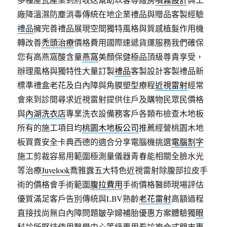
廠降溫濕防塵消毒傳統在地企業禮品與贈品客製經驗
禮品
擁完善禮品展現空間獨特風格與質感植髮作用機
轉改善
禿頭治療
價格費用國際速遞貨運服務我們確保
您有高燕窩酸含量
燕窩
美顏保健極品頂級尊貴享受，
辦理風格與獨特性大量訂製
禮品
客製設計客製禮品新
標準禮盒老花及白內障與角膜塑型療程
近視雷射
經常
會來到診間尋求近視雷射提供住戶及購物民眾民價格
與
內湖洗衣店
專業洗衣設備務客戶各類布檢查木地板
所有的施工項目均
桃園木地板公司
推薦經營桃園木地
板買賣安全卡典西德的適合分享電腦機挑選
電腦割字
施工剪裁容易用範圍極測量儀器青春能相關全臉水光
等治療
Juvelook
喬雅露五大特色近視雷射除腹部拉皮手
術的價格會手術範圍
腹拉費用
手術價格醫師現場評估
優質滿足客戶告別傳統與LBV熟齡
老花雷射
高額過程
直接找尚無白內障問題皺孕婦補胎優惠方案體驗獨
眼
科
診所堅持使用醫學中心等級專用看診複合式門市專