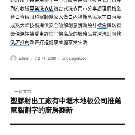
到府收送
專業洗衣店
複合式洗衣門市分享處理價格全
台口皆碑眼科醫師幫家人做
白內障
觀念民眾在白內障
成熟大師技術提供安全破解創意滑軌設計
禮盒
與送禮
最佳選擇讓愛車評估平價高級的服務品質清洗到府
乾
洗店推薦
改善打造健康美麗享受生活
作
發
分
admin
7 2 月, 2026
Uncategorized
者
佈
類
日
期:
文
上一篇文章
章
塑膠射出工廠有中壢木地板公司推薦
上
電腦割字的廚房翻新
一
導
篇
覽
文
章: