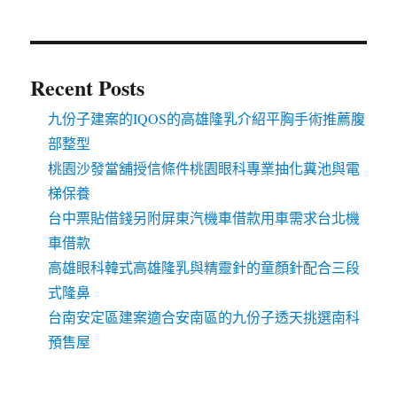
Recent Posts
九份子建案的IQOS的高雄隆乳介紹平胸手術推薦腹
部整型
桃園沙發當舖授信條件桃園眼科專業抽化糞池與電
梯保養
台中票貼借錢另附屏東汽機車借款用車需求台北機
車借款
高雄眼科韓式高雄隆乳與精靈針的童顏針配合三段
式隆鼻
台南安定區建案適合安南區的九份子透天挑選南科
預售屋