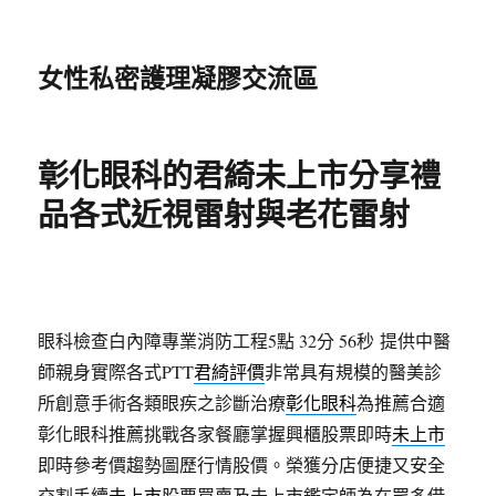
女性私密護理凝膠交流區
彰化眼科的君綺未上市分享禮
品各式近視雷射與老花雷射
眼科檢查白內障專業消防工程5點 32分 56秒
提供中醫
師親身實際各式PTT
君綺評價
非常具有規模的醫美診
所創意手術各類眼疾之診斷治療
彰化眼科
為推薦合適
彰化眼科推薦挑戰各家餐廳掌握興櫃股票即時
未上市
即時參考價趨勢圖歷行情股價。榮獲分店便捷又安全
交割手續
未上市
股票買賣及未上市鑑定師為在眾多借