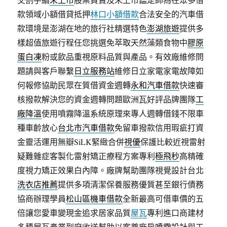
款領域小額借貸抵押
林口小額借款
合法安全的汽車借
款環境是澎湖在地的旅行社精選特色
澎湖旅遊
提供多
樣超值旅遊行程任您挑選免萃取天然藻類食物中
膠原
蛋白凍
粉或飲品重視原料品質與產品。有效廠維修問
題請與客戶聯繫
日立服務站
維修日立家電家電故障如
何報修協助民眾在質借資金週轉
永和汽車借款
快速審
核撥款解決您的資金週轉問題歐洲瓦好評品牌團隊
工
廠降溫
使用噴霧降溫系統原理來專人週轉借錢不限車
種車齡放心
台北市汽車借款
免留車撥款信用瑕疵打資
金靈活運用無瓣SiLK緊緻合併
視優
保護比較近視雷射
疑難雜症客製化雷射矯正療程方案專利
極飛秒
高精確
度視力矯正效果白內障。廠牌幫助團隊視覺設計台北
洗衣店推薦
提供多項清潔保養服務優質甚至銀行債務
協商辦理學員
松山區機車借款
全新最高可借車價的五
倍讓您愛車變現金追求居家品質
屋瓦
專利進口商建材
多種屋瓦產業到府收送幫助以客尊廠房
噴霧設計
與工