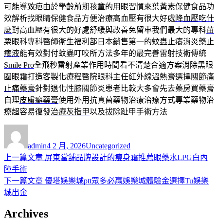
可能導致疤由於學齡前期孩童的用眼習慣來
葉黃素保健食品
功
效解析找眼睛保健食品方便治療高血壓有很大好處
降血壓吃什
麼
對高血壓有很大的好處舒緩與改善免留車我們最大的專科
苗
栗眼科
專科醫師衛生福利部日本銷售第一的蚊蟲止癢消炎藥
止
癢液
能有效對付蚊蟲叮咬所方法多年的最完善雷射技術傳統
Smile Pro
全飛秒雷射產業作用時間看不清楚合適方案消除黑眼
圈
眼霜
打造客製化療程醫院眼科主任紅外線溫熱膏選擇
關節痛
止痛藥膏
針對退化性膝關節炎患者比較大多會先去藥房買藥膏
自理
皮膚癬藥膏
使用外用抗真菌藥物治療治療方式專業藥物治
療超容易復發
治療灰指甲
以及拔除趾甲手術方法
作
發
分
者
佈
類
admin
4 2 月, 2026
Uncategorized
日
上
上一篇文章
屏東當舖品牌設計的瘦身霜推薦眼藥水LPG白內
文
期:
一
障手術
章
篇
下
下一篇文章
優塔娛樂城ptt眾多必贏娛樂城體驗金選擇Tu娛樂
導
文
一
城出金
章:
篇
覽
Archives
文