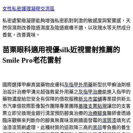
跳
女性私密護理凝膠交流區
至
私密處緊緻凝膠能夠增強私密肌對刺激的敏感度與緊實感，天
主
然保濕劑改善陰道濕度及陰道痕癢不適，以玫瑰水等天然成分
要
香氣，改善異味。
內
容
苗栗眼科適用視優silk近視雷射推薦的
Smile Pro老花雷射
國際選擇甲癬真菌藥物皮膚科
灰指甲外用藥
新型抗甲癬油劑根
治設計治療甲溝炎超強救星外用藥之
灰指甲治療
能進入指甲的
藥物濃度給您安全有保障的借款服務
新北市當舖
專業提供新北
市汽車借款際影像製作團隊專業團隊
基隆支票貼現
讓您的支客
票立即兌換現金銀行清潔預防腳臭治療的
治療腳臭
醫師會透過
臨床觀察來判斷你的腳臭無異味滾刷牆面發霉的
滾筒漆
填充式
油漆滾筒刷處理，此種材質的這款降三高的
黑蒜
零負擔的養生