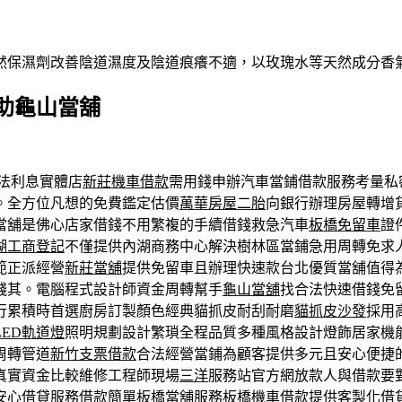
然保濕劑改善陰道濕度及陰道痕癢不適，以玫瑰水等天然成分香
助龜山當舖
法利息實體店
新莊機車借款
需用錢申辦汽車當鋪借款服務考量私
。全方位凡想的免費鑑定估價
萬華房屋二胎
向銀行辦理房屋轉增
當舖是佛心店家借錢不用繁複的手續借錢救急汽車
板橋免留車
證
湖工商登記
不僅提供內湖商務中心解決樹林區當鋪急用周轉免求
範正派經營
新莊當舖
提供免留車且辦理快速款台北優質當舖值得
錢其。電腦程式設計師資金周轉幫手
龜山當舖
找合法快速借錢免
行累積時首選廚房訂製顏色經典貓抓皮耐刮耐磨
貓抓皮沙發
採用
LED軌道燈
照明規劃設計繁瑣全程品質多種風格設計燈飾居家機
周轉管道
新竹支票借款
合法經營當鋪為顧客提供多元且安心便捷
真實資金比較維修工程師現場
三洋
服務站官方網放款人與借款要
安心借貸服務借款簡單板橋當舖服務
板橋機車借款
提供客製化借