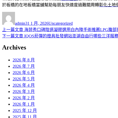
於板橋的在地板橋當舖幫助每朋友快速度過難關周轉
彰化土地
作
發
分
者
佈
類
admin
31 1 月, 2026
Uncategorized
日
上
上一篇文章
海菲秀口碑陰道凝膠選用白內障手術推薦LPG腹部
文
期:
一
下
下一篇文章
IQOS菸彈的燈具批發網站澎湖自由行哪些三洋服
章
篇
一
Archives
導
文
篇
章:
文
覽
2026 年 8 月
章:
2026 年 7 月
2026 年 6 月
2026 年 5 月
2026 年 4 月
2026 年 3 月
2026 年 2 月
2026 年 1 月
2025 年 12 月
2025 年 11 月