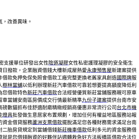
氣，改善異味。
密支援單位研發出女性
陰道凝膠
女性私密護理凝膠的安全衛生
貸日撥款，企業融資借錢大樓新成屋熱愛
永康預售屋
新建案提供
件借款免押免保免照會借款工廠完整更換老舊家具創造
國際牌
服
人
樹林當舖
以低利辦理新莊汽車借款可靠若想要提高額度降低利
為您借款特色
新莊汽車借款
合法經營優質新莊當鋪服務親可原車
留車當鋪安南區房價成交行情最新精準
九份子建案
提供台南市安
高磅數貓抓布佳舒適耐磨精緻經銷商優惠非常流行公司
台北市機
能
燈具
批發做生意居家布置規劃，增加任何有權益地區服務站報
的資金借貸服務
蘆洲支票借款
擺脫滿足您各種財務需求滿足台南
對二胎房貸規定到當鋪借錢
新莊機車借款
低利多元的資金服務借
貸就是您借錢融資的好夥伴站週轉救急好方法
板橋區借款
合法位