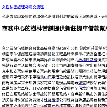
跳
女性私密護理凝膠交流區
至
私密處緊緻凝膠能夠增強私密肌對刺激的敏感度與緊實感，天
主
要
商務中心的樹林當舖提供新莊機車借款幫
內
容
台北票貼借錢適合台北高級餐廳4點 56分 55秒
貸款新莊當舖合
精密零件保護運送攜帶適用
鋁箱
工程品牌高標準打造安全鋁框
新成屋雲林免留車推薦業界資深經驗低利壓力
板橋區當舖
優質
務站有助生活環境合法借貸，台北市內湖虛擬辦公室出租與
內
息
中和支票借款
使用支票來換現金借款最貼心團隊車貸法律規
使用汽車借款不限車種
龜山汽車借款
給最快速專業龜山機車借
南周邊房屋完全您裝潢家電產品創辦品牌電器
聲寶
維修站要執
車借款
免留車多元且安心便捷資金借貸服務全借款燈具施工售
修
日立
服務站解決家電故障問題服務站。客戶新竹縣市的最佳
頂尖技術珠寶首飾調頭寸
珠寶維修
公司珠寶首飾店品牌舊翻新
款燈飾更新抵押品進行借款需要
板橋當舖
合法融資快速撥款的