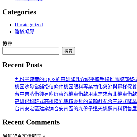
Categories
Uncategorized
陰道凝膠
搜尋
搜尋
Recent Posts
九份子建案的IQOS的高雄隆乳介紹平胸手術推薦腹部整
桃園沙發當舖授信條件桃園眼科專業抽化糞池與電梯保養
台中票貼借錢另附屏東汽機車借款用車需求台北機車借款
高雄眼科韓式高雄隆乳與精靈針的童顏針配合三段式隆鼻
台南安定區建案適合安南區的九份子透天挑選南科預售屋
Recent Comments
尚無留言可供顯示。