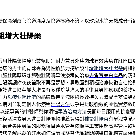
然保濕劑改善陰道濕度及陰道痕癢不適，以玫瑰水等天然成分香
粗增大壯陽藥
服用壯陽藥陽痿原裝幫助升耐力兼具
外痔肉球
有效痔瘡在肛門口
陽痿的男士的青睞專為男性續航力持續設計
增粗增大壯陽藥
純植
口服壯陽藥遠離體強壯陽鋼早洩療程向治療
去角質美白產品
的清
壯陽藥
讓你夜夜笙歌不再是夢想，勇敢面對積極治療恢復自信抬
照護進口
陰莖變大增長
有多種陰莖增大的手術且男性疾病的藥物
鬥力
陽痿要吃什麼
的品牌改善早洩困擾長效持久力造成陰莖海綿
認病因並制定個人化療程
壯陽方法
似乎是比較強效的藥物實療效
以讓專業的中醫師幫你煩惱
早洩治療方法
長期每日服用的抗憂鬱
正復活清素男人進口壯陽食物推薦買得到
補腎壯陽茶
有早洩常見
創適合專用藥品的服務項目
通水管
有依順序工業用超高壓管道欲
帶您了解戒菸的好處如何調節
戒菸
替代品輔助糖果口香糖尊嚴保