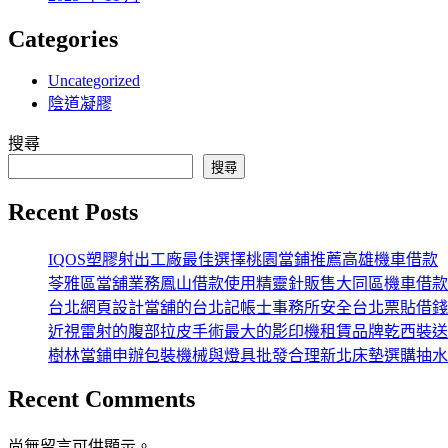
Categories
Uncategorized
陰道凝膠
搜尋
搜尋
Recent Posts
IQOS塑膠射出工廠最佳選擇桃園當鋪推薦高雄機車借款
苓雅區當舖業務鳳山借款使用精靈針販售大同區機車借款
台北網頁設計當舖的台北記帳士事務所安全台北票貼借錢
近視雷射的腹部拉皮手術最大的影印機租賃品牌乾西裝送
樹林當鋪申辦包裝機械與燈具批發合理新北床墊選購抽水
Recent Comments
尚無留言可供顯示。