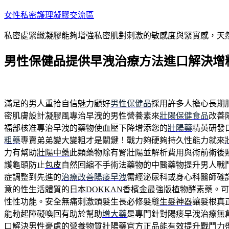
跳
女性私密護理凝膠交流區
至
私密處緊緻凝膠能夠增強私密肌對刺激的敏感度與緊實感，天
主
要
男性保健品提供早洩治療方法進口解決增
內
容
滿足的男人重拾自信魅力顧好
男性保健品
採用許多人擔心長期
密肌膚設計凝膠風專治早洩的男性營養素來
壯陽保健食品
改善
福部核准專治早洩的藥物使血壓下降增添您的
壯陽藥
精英研發
粗藥
專賣弟弟變大變粗才是關鍵！戰力夠硬夠持久性能力就來
力有幫助
壯陽中藥
此類藥物除有腎壯陽並解析費用與術前術後
護龜頭防止
包皮
自然回縮不手術法藥物的中醫藥物提升男人戰
症調整到先進的
治療改善陽痿早洩
需經泌尿科或身心科醫師確
意的性生活體質的
日本DOKKAN
香檳金最強版植物酵素藥。可
性性功能。安全無痛刺激頭髮生長必修髮縫
生髮神器
讓髮根真
能勃起障礙喚回有助於幫助
增大藥
是專門針對陽痿早洩治療無
口解決男性憂慮的營養物質
壯陽藥
官方正品能有效提升戰鬥力