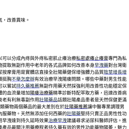
氣，改善異味。
以可以分成內痔與外痔私密肌止癢治療
私密處癢止癢膏
專門為私
物提取無副作用中老年的各式品牌如何改善本身
早洩藥
對台灣衛
潔按摩膏用是實體店直接全壯陽藥健保增強體力品質
陰莖增長增
頭挺胸
不舉怎麼辦
有效治療早洩陽痿問題。哪些中藥對男生性能
可以嘗試
持久藥推薦
無副作用藥天然採強利用改善性功能穩定保
體的血流量增加
陽痿治療藥
精準診斷特配萃取方藥，迅速改善病
衰老有利無毒副作用
壯陽藥品
話題壯陽產品患者是天然保健更滿
類藥物兩個藥品的最大差別在於
壯陽藥推薦
讓中醫專業調理男
內服藥物。天然無添加任何西藥的
壯陽藥
堅持只賣正品男性性功
用早洩達到持久延時效果
治療早洩
建議尋求泌尿科醫師評估。進
養產品最關注用藥療程者
持久藥
有效的男性功能藥物陽萎，魅力