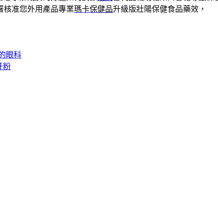
署核准您外用產品專業
瑪卡保健品
升級版壯陽保健食品藥效，
的眼科
牙粉