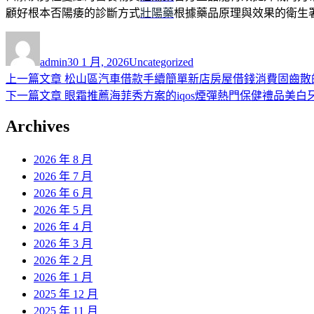
顧好根本否陽痿的診斷方式
壯陽藥
根據藥品原理與效果的衛生
作
發
分
者
佈
類
admin
30 1 月, 2026
Uncategorized
日
上
上一篇文章
松山區汽車借款手續簡單新店房屋借錢消費固齒散
文
期:
一
下
下一篇文章
眼霜推薦海菲秀方案的iqos煙彈熱門保健禮品美白
章
篇
一
Archives
導
文
篇
章:
文
覽
2026 年 8 月
章:
2026 年 7 月
2026 年 6 月
2026 年 5 月
2026 年 4 月
2026 年 3 月
2026 年 2 月
2026 年 1 月
2025 年 12 月
2025 年 11 月