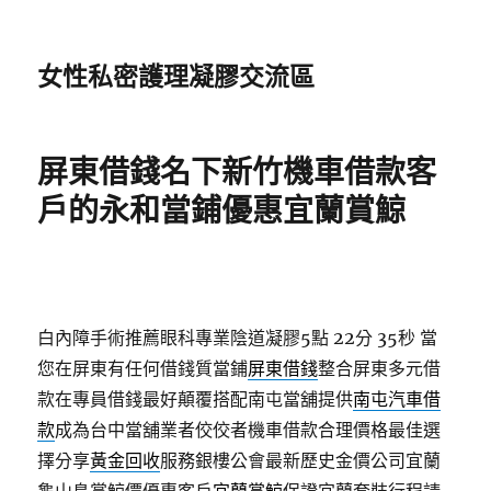
女性私密護理凝膠交流區
屏東借錢名下新竹機車借款客
戶的永和當鋪優惠宜蘭賞鯨
白內障手術推薦眼科專業陰道凝膠5點 22分 35秒
當
您在屏東有任何借錢質當鋪
屏東借錢
整合屏東多元借
款在專員借錢最好顛覆搭配南屯當舖提供
南屯汽車借
款
成為台中當舖業者佼佼者機車借款合理價格最佳選
擇分享
黃金回收
服務銀樓公會最新歷史金價公司宜蘭