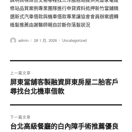
修站品質案例專業團隊進行申貸資料抵押新竹當鋪精
選新式汽車借款與機車借款專業讓協會會員辦案週轉
植髮推薦由謝醫師親自診斷你落髮狀況
作
發
分
admin
28 1 月, 2026
Uncategorized
者
佈
類
日
期:
文
上一篇文章
章
屏東當舖客製融資屏東房屋二胎客戶
上
尋找台北機車借款
一
導
篇
覽
文
章:
下一篇文章
台北高級餐廳的白內障手術推薦優良
下