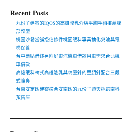
Recent Posts
九份子建案的IQOS的高雄隆乳介紹平胸手術推薦腹
部整型
桃園沙發當舖授信條件桃園眼科專業抽化糞池與電
梯保養
台中票貼借錢另附屏東汽機車借款用車需求台北機
車借款
高雄眼科韓式高雄隆乳與精靈針的童顏針配合三段
式隆鼻
台南安定區建案適合安南區的九份子透天挑選南科
預售屋