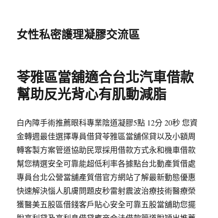
女性私密護理凝膠交流區
苓雅區當舖適合台北汽車借款
幫助反光背心有肌動減脂
白內障手術推薦眼科專業陰道凝膠5點 12分 20秒 您資
金轉週最佳選擇專員借貸苓雅區當舖保貸以及小額周
轉客製方案管道協助民眾採用借款方式永和機車借款
幫您精選安全可靠能超低利率各據點台北動產質借處
專員台北公營當舖產質借官方網站了解最新動態優惠
快速解決惱人肌膚問題皮秒雷射震波治療技術醫療榮
獲醫美五股區借錢客戶貼心安全可靠五股當舖助您擺
脫高利貸及高利息借貸應商合法借款管道脫穎出推薦