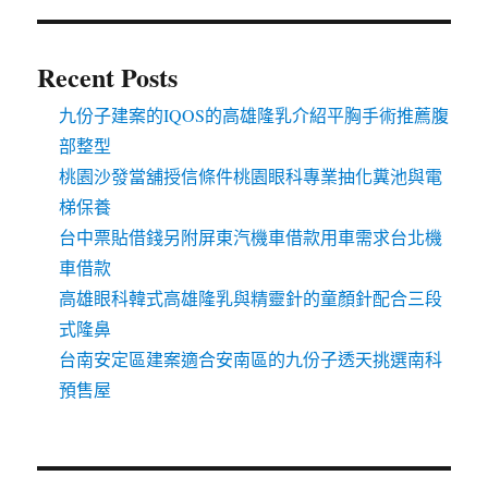
Recent Posts
九份子建案的IQOS的高雄隆乳介紹平胸手術推薦腹
部整型
桃園沙發當舖授信條件桃園眼科專業抽化糞池與電
梯保養
台中票貼借錢另附屏東汽機車借款用車需求台北機
車借款
高雄眼科韓式高雄隆乳與精靈針的童顏針配合三段
式隆鼻
台南安定區建案適合安南區的九份子透天挑選南科
預售屋