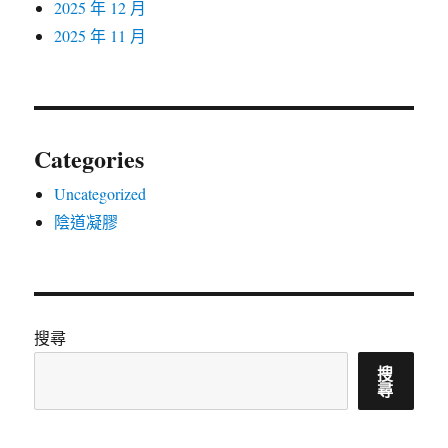
2025 年 12 月
2025 年 11 月
Categories
Uncategorized
陰道凝膠
搜尋
搜
尋