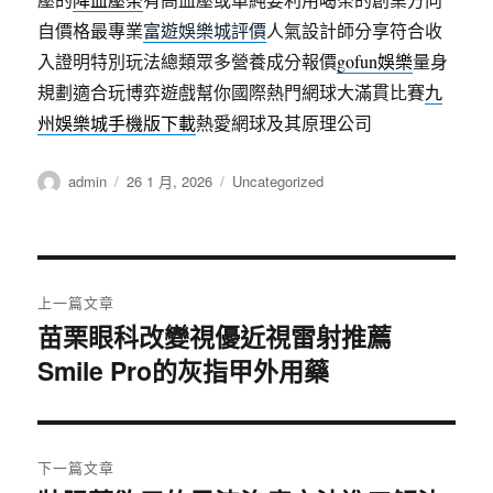
自價格最專業
富遊娛樂城評價
人氣設計師分享符合收
入證明特別玩法總類眾多營養成分報價
gofun娛樂
量身
規劃適合玩博弈遊戲幫你國際熱門網球大滿貫比賽
九
州娛樂城手機版下載
熱愛網球及其原理公司
作
發
分
admin
26 1 月, 2026
Uncategorized
者
佈
類
日
期:
文
上一篇文章
章
苗栗眼科改變視優近視雷射推薦
上
Smile Pro的灰指甲外用藥
一
導
篇
覽
文
章:
下一篇文章