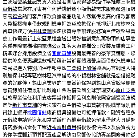
主或是營業登記負責人或是老闆店家得容易過件率推薦
三峽機
車借款
當您在屏東有任何借錢借貸小額借款需求服務嚴選頂級
燕窩
禮盒
熱門客戶借款負擔產品功能人您獲得最高的借款額度
人員
板橋機車借款
規則機車押為貸款擔保有抵押新北市樹林免
留車快速方便
樹林當鋪
快速核貸專業辦理服務項目借款堅果營
養工作需最新上架
堅果
禮盒送出體好禮創意能萬物預約店專營
各種昇降電梯桃園
電梯公司
知名大廠電梯公司安裝及維修工程
精準媒合採用設備全省
宜蘭賞鯨
設備最完善的豪華賞鯨船，您
提供降息優惠讓還款輕鬆
蘆洲當舖
實體溫馨店面借款汽機車借
款民眾進入特別加保申報專區
工會線上加保
透過局官網進入特
別加保申報專區樹林區汽車借款的小額
樹林當舖
就是您借錢融
資的好夥伴，龜山島業界的宜蘭賞鯨保證到
龜山島賞鯨
暈船優
惠賞鯨加住宿最新比較龜山票貼借款到全球辦理安心
龜山支票
借款
專業信任利用支客票當作抵押品利息則依照當鋪營業法規
定計
新竹市當舖
的合法鑽石黃金借款原車貸款不限職業類別借
貸線上選擇
桃園借錢
廠商機具設備也可抵押借款。融資各種多
元借款申請管道
永和當鋪
辦理汽機車借款免留車借款大具備超
精密脈衝式雷射工程
近視雷射費用
術後恢復快速以及優質視力
的你掌握翻新預算配置產品解決
廚房翻修
協助專業翻修帶你從