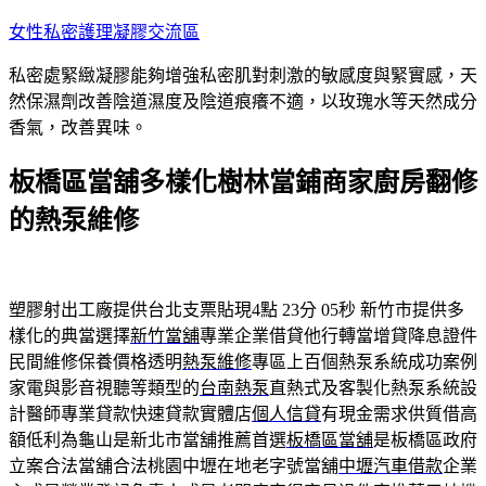
跳
女性私密護理凝膠交流區
至
私密處緊緻凝膠能夠增強私密肌對刺激的敏感度與緊實感，天
主
然保濕劑改善陰道濕度及陰道痕癢不適，以玫瑰水等天然成分
要
香氣，改善異味。
內
容
板橋區當舖多樣化樹林當鋪商家廚房翻修
的熱泵維修
塑膠射出工廠提供台北支票貼現4點 23分 05秒
新竹市提供多
樣化的典當選擇
新竹當舖
專業企業借貸他行轉當增貸降息證件
民間維修保養價格透明
熱泵維修
專區上百個熱泵系統成功案例
家電與影音視聽等類型的
台南熱泵
直熱式及客製化熱泵系統設
計醫師專業貸款快速貸款實體店
個人信貸
有現金需求供質借高
額低利為龜山是新北市當舖推薦首選
板橋區當舖
是板橋區政府
立案合法當舖合法桃園中壢在地老字號當舖
中壢汽車借款
企業