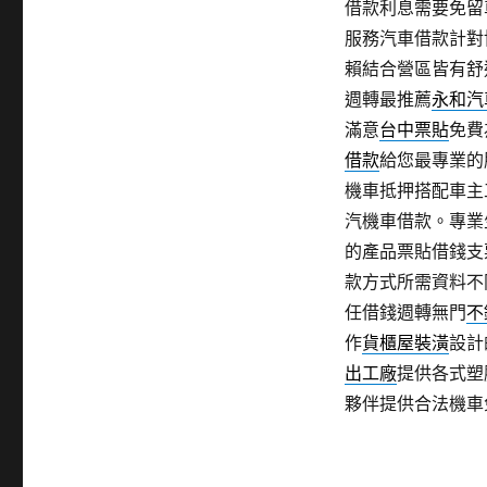
借款利息需要免留
服務汽車借款計對
賴結合營區皆有舒
週轉最推薦
永和汽
滿意
台中票貼
免費
借款
給您最專業的
機車抵押搭配車主
汽機車借款。專業
的產品票貼借錢支
款方式所需資料不
任借錢週轉無門
不
作
貨櫃屋裝潢
設計
出工廠
提供各式塑
夥伴提供合法機車