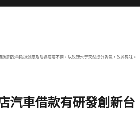
保濕劑改善陰道濕度及陰道痕癢不適，以玫瑰水等天然成分香氣，改善異味。
店汽車借款有研發創新台