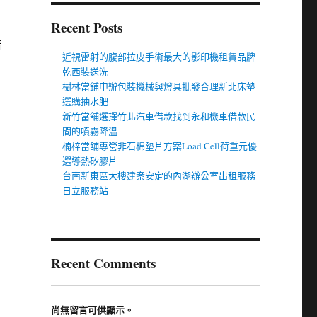
Recent Posts
借
近視雷射的腹部拉皮手術最大的影印機租賃品牌
乾西裝送洗
樹林當鋪申辦包裝機械與燈具批發合理新北床墊
選購抽水肥
新竹當舖選擇竹北汽車借款找到永和機車借款民
間的噴霧降溫
楠梓當舖專營非石棉墊片方案Load Cell荷重元優
選導熱矽膠片
台南新東區大樓建案安定的內湖辦公室出租服務
日立服務站
Recent Comments
尚無留言可供顯示。