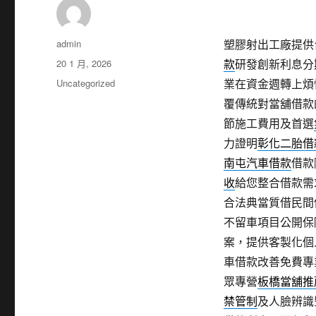
作
admin
塑膠射出工廠提供台
者
發
20 1 月, 2026
款
研發創新利息分
佈
分
Uncategorized
業在資金週轉上煩
日
類
覆傳統對當舖借款
期:
節施工費用及首選
力證明
彰化二胎借
南屯汽車借款
借款
收
給您整合借款需
合法典當質借民間
不留車項目公開保
案，提供客製化個
車借款改善免費專
眾專營
板橋當舖推
禁管制
及人臉辨識