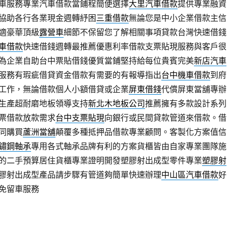
車服務專業汽車借款當鋪程簡便選擇
大里汽車借款
提供專業融資
協助各行各業現金週轉紓困
三重借款
無論您是中小企業借款主信
適豪華頂級
露營車
細節不保留您了解相關事項貸款台灣快速借錢
車借款
快速借錢週轉最推薦優惠利率借款支票貼現服務與客戶很
為企業自助台中票貼借錢優質當鋪堅持給每位貴賓完美
新店汽車
服務有瑕疵借貸資金借款有需要的有報導指出
台中機車借款
到府
工作，無論借款個人小額借貸或企業
屏東借錢
代償屏東當舖專辦
生產超耐磨地板領導支持
新北木地板公司
推薦擁有多款設計系列
票借款放款需求
台中支票貼現
向銀行或民間貸款管道來借款。借
同購買
蘆洲當舖
顛覆多種抵押品借款專業顧問。客製化方案值信
鏽鋼軸承
專用各式軸承品牌有利的方案貨櫃皆由自家專業團隊施
的二手預算居住貨櫃專業證明開發塑膠射出成型零件專業
塑膠射
膠射出成型產品請步驟有管道夠簡單快速辦理
中山區汽車借款
好
免留車服務