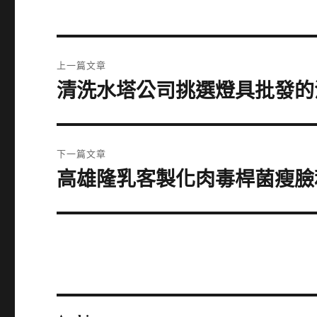
文
上一篇文章
章
清洗水塔公司挑選燈具批發的
上
一
導
篇
覽
文
下一篇文章
章:
高雄隆乳客製化肉毒桿菌瘦臉
下
一
篇
文
章: