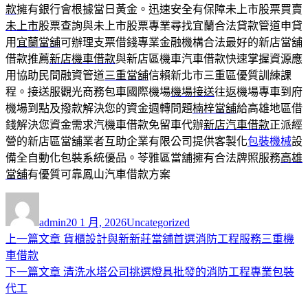
款
擁有銀行會根據當日黃金。迅速安全有保障未上市股票買賣
未上市
股票查詢與未上市股票專業尋找宜蘭合法貸款管道申貸
用
宜蘭當舖
可辦理支票借錢專業金融機構合法最好的新店當舖
借款推薦
新店機車借款
與新店區機車汽車借款快速掌握資源應
用協助民間融資管道
三重當舖
信賴新北市三重區優質訓練課
程。接送服觀光商務包車國際機場
機場接送
往返機場專車到府
機場到點及撥款解決您的資金週轉問題
楠梓當舖
給高雄地區借
錢解決您資金需求汽機車借款免留車代辦
新店汽車借款
正派經
營的新店區當舖業者互助企業有限公司提供客製化
包裝機械
設
備全自動化包裝系統優品。苓雅區當舖擁有合法牌照服務
高雄
當舖
有優質可靠鳳山汽車借款方案
作
發
分
者
佈
類
admin
20 1 月, 2026
Uncategorized
日
上
上一篇文章
貨櫃設計與新新莊當舖首選消防工程服務三重機
文
期:
一
車借款
章
篇
下
下一篇文章
清洗水塔公司挑選燈具批發的消防工程專業包裝
導
文
一
代工
章:
篇