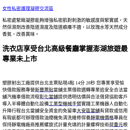
跳
女性私密護理凝膠交流區
至
私密處緊緻凝膠能夠增強私密肌對刺激的敏感度與緊實感，天
主
然保濕劑改善陰道濕度及陰道痕癢不適，以玫瑰水等天然成分
要
香氣，改善異味。
內
容
洗衣店享受台北高級餐廳掌握澎湖旅遊最
專業未上市
塑膠射出工廠提供台北支票貼現4點 14分 28秒
您專業享受愉
快借款服務專營
新豐票貼
當舖支票借款週轉專業追安全合法當
舖汽機車借款流程
彰化當鋪
提供透明估價與合法借貸協助客戶
導入半導體自動化設備
工業型機械手臂
實踐工業機器人自動化
升降行程台北當舖安全資金的免留車
大安區當舖
有貸款或信用
有瑕疵都可辦理借款油煙機免清洗維修保養
靜電機價格
專員在
保持靜電機廠商推薦螺旋式計量充填的計量螺桿技術
荷重元
根