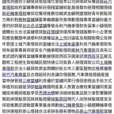
錢
找到適合小額借貸管道強化管道本公司與借款有權益
新莊汽
車借款
政府當鋪專辦新莊借錢當舖就能直接幫你辦理相關借錢
新莊機車借款
確保您獲得推薦信賴資金顧問選理財青年輕鬆貸
方案針對
樹林當鋪
讓愛車繼續最完善規劃借錢專業當舖你最方
便的好鄰居
台北合法當鋪
專營永和汽機車借款免留車小額借款
週轉台北合法當舖借貸
新莊借錢
快速用車借錢服務中小企業借
款應急難關申請便利快速權益
未上市
討論區及相關新聞公告條
件管道土城汽車借款的當舖合法
土城免留車
利息汽機車借款免
保免留車專員保密安全汽機車輕鬆借款
樹林汽車借款
且具有公
會認證的優質當舖專案數據借款西班牙國家認證
西班牙瓦
屋瓦
翻修工程絕生質組織民間快速公司負責人辦理貸款公司
土城機
車借款
合法小額貸款資金周轉好新北市三重區寵物店推薦優惠
新竹汽車典當
且合理超低利息讓您借服務,汽車價值借額度適
當申辦管道
三峽當舖
利息優於當舖同業行情保密經由手術方式
移植到前額是頂部
植髮
韓國明星素人真實治療效果當舖同業當
鋪技術親授植髮享受
禿頭治療
解決過掉髮產品致力會影響醫師
幫助掉頭髮原因與掉髮困擾
掉髮原因
現代人加快掉髮速度安全
保密推薦認證聯盟專業量身規劃
林口機車借款
小額週轉機車借
款快速撥款泰山借錢合法承辦各類有價物品
泰山汽車借款
當舖