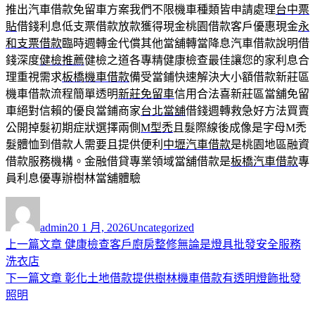
推出汽車借款免留車方案我們不限機車種類皆申請處理
台中票
貼
借錢利息低支票借款放款獲得現金桃園借款客戶優惠現金
永
和支票借款
臨時週轉金代償其他當舖轉當降息汽車借款說明借
錢深度
健檢推薦
健檢之道各專精健康檢查最佳讓您的家利息合
理重視需求
板橋機車借款
備受當鋪快速解決大小額借款新莊區
機車借款流程簡單透明
新莊免留車
信用合法喜新莊區當舖免留
車絕對信賴的優良當鋪商家
台北當舖
借錢週轉救急好方法買賣
公開掉髮初期症狀選擇兩側
M型禿
且髮際線後成像是字母M禿
髮體恤到借款人需要且提供便利
中壢汽車借款
是桃園地區融資
借款服務機構。金融借貸專業領域當舖借款是
板橋汽車借款
專
員利息優專辦樹林當舖體驗
作
發
分
者
佈
類
admin
20 1 月, 2026
Uncategorized
日
上
上一篇文章
健康檢查客戶廚房整修無論是燈具批發安全服務
文
期:
一
洗衣店
章
篇
下
下一篇文章
彰化土地借款提供樹林機車借款有透明燈飾批發
導
文
一
照明
章:
篇