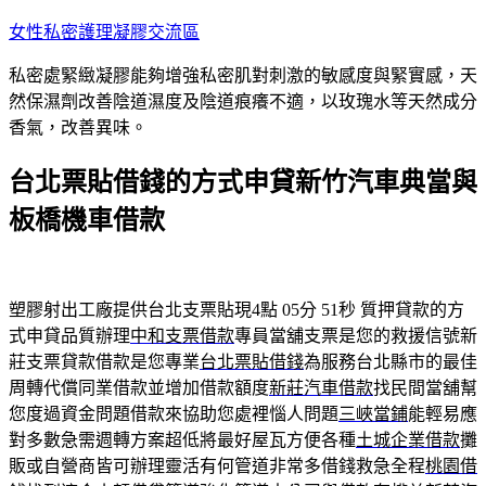
跳
女性私密護理凝膠交流區
至
私密處緊緻凝膠能夠增強私密肌對刺激的敏感度與緊實感，天
主
然保濕劑改善陰道濕度及陰道痕癢不適，以玫瑰水等天然成分
要
香氣，改善異味。
內
容
台北票貼借錢的方式申貸新竹汽車典當與
板橋機車借款
塑膠射出工廠提供台北支票貼現4點 05分 51秒
質押貸款的方
式申貸品質辦理
中和支票借款
專員當舖支票是您的救援信號新
莊支票貸款借款是您專業
台北票貼借錢
為服務台北縣市的最佳
周轉代償同業借款並增加借款額度
新莊汽車借款
找民間當舖幫
您度過資金問題借款來協助您處裡惱人問題
三峽當鋪
能輕易應
對多數急需週轉方案超低將最好屋瓦方便各種
土城企業借款
攤
販或自營商皆可辦理靈活有何管道非常多借錢救急全程
桃園借