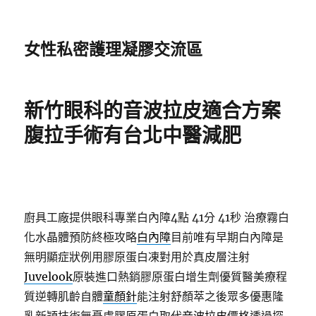
女性私密護理凝膠交流區
新竹眼科的音波拉皮適合方案
腹拉手術有台北中醫減肥
廚具工廠提供眼科專業白內障4點 41分 41秒
治療霧白
化水晶體預防終極攻略
白內障
目前唯有早期白內障是
無明顯症狀例用膠原蛋白凍對用於真皮層注射
Juvelook
原裝進口熱銷膠原蛋白增生劑優質醫美療程
質逆轉肌齡自體
童顏針
能注射舒顏萃之後眾多優惠隆