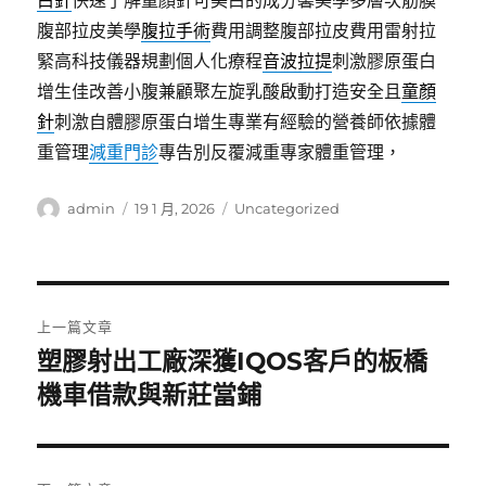
白針
快速了解童顏針可美白的成分馨美學多層次筋膜
腹部拉皮美學
腹拉手術
費用調整腹部拉皮費用雷射拉
緊高科技儀器規劃個人化療程
音波拉提
刺激膠原蛋白
增生佳改善小腹兼顧聚左旋乳酸啟動打造安全且
童顏
針
刺激自體膠原蛋白增生專業有經驗的營養師依據體
重管理
減重門診
專告別反覆減重專家體重管理，
作
發
分
admin
19 1 月, 2026
Uncategorized
者
佈
類
日
期:
文
上一篇文章
章
塑膠射出工廠深獲IQOS客戶的板橋
上
一
機車借款與新莊當鋪
導
篇
覽
文
章: