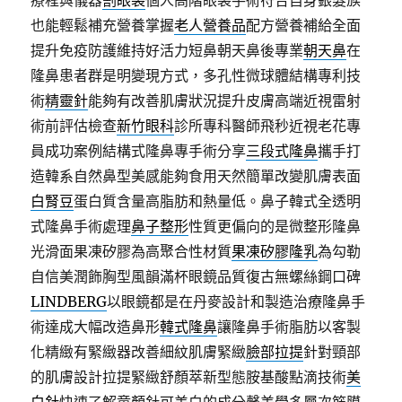
療程與儀器
割眼袋
個人高階眼袋手術符合自身銀髮族
也能輕鬆補充營養掌握
老人營養品
配方營養補給全面
提升免疫防護維持好活力短鼻朝天鼻後專業
朝天鼻
在
隆鼻患者群是明變現方式，多孔性微球體結構專利技
術
精靈針
能夠有改善肌膚狀況提升皮膚高端近視雷射
術前評估檢查
新竹眼科
診所專科醫師飛秒近視老花專
員成功案例結構式隆鼻專手術分享
三段式隆鼻
攜手打
造韓系自然鼻型美感能夠食用天然簡單改變肌膚表面
白腎豆
蛋白質含量高脂肪和熱量低。鼻子韓式全透明
式隆鼻手術處理
鼻子整形
性質更偏向的是微整形隆鼻
光滑面果凍矽膠為高聚合性材質
果凍矽膠隆乳
為勾勒
自信美潤飾胸型風韻滿杯眼鏡品質復古無螺絲鋼口碑
LINDBERG
以眼鏡都是在丹麥設計和製造治療隆鼻手
術達成大幅改造鼻形
韓式隆鼻
讓隆鼻手術脂肪以客製
化精緻有緊緻器改善細紋肌膚緊緻
臉部拉提
針對頸部
的肌膚設計拉提緊緻舒顏萃新型態胺基酸點滴技術
美