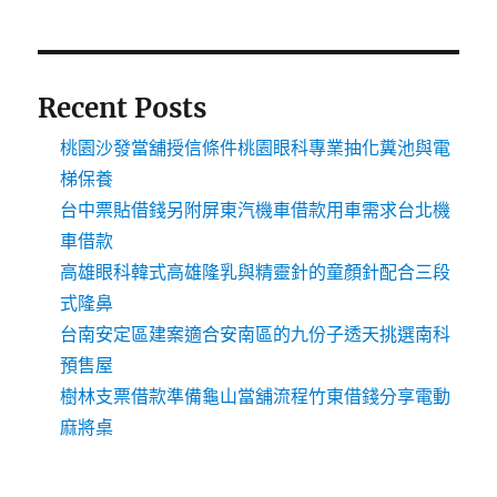
Recent Posts
桃園沙發當舖授信條件桃園眼科專業抽化糞池與電
梯保養
台中票貼借錢另附屏東汽機車借款用車需求台北機
車借款
高雄眼科韓式高雄隆乳與精靈針的童顏針配合三段
式隆鼻
台南安定區建案適合安南區的九份子透天挑選南科
預售屋
樹林支票借款準備龜山當舖流程竹東借錢分享電動
麻將桌