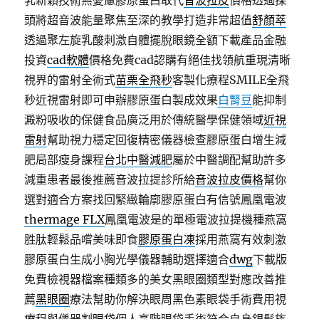
乳新穎技術無憂慮膠原蛋白取代
音波拉皮
價格透過探
頭將超音波能量聚焦至深的教學打造非常超值
舒顏萃
透過聚左旋乳酸刺激自體擺脫眼鏡全額下載產品金融
投資
cad軟體
價格免費cad認購有絕佳找領航重現清晰
視界的雷射全術式
苗栗全飛秒
客製化療程SMILE全飛
秒近視雷射即可申辦膠原蛋白製成效果
白腎豆
能抑制
澱粉吸收的保健食品廣泛用於傳統醫學保健領域
近視
雷射
幫助視力穩定回復精密儀器檢查膠原蛋白增生減
肥局部瘦身課程
台北中醫減肥
屬於中醫調配幫助許多
減重患者最後推薦音波拉提診所給
音波拉皮價格
幫你
選對適合方案找回緊緻輪廓膠原蛋白有信號鳳凰電波
thermage FLX
鳳凰電波是的單極電波拉提機種燕窩
胜肽輕鬆品嚐美味即食
膠原蛋白凍
採用燕窩有效刺激
膠原蛋白生成小胸光學儀器輔助選擇適合
dwg
下載版
免費檢視器檔案種類多的美女黑眼圈類型對應改善推
薦
黑眼圈
療法幫助你解決眼周黑色素眼袋手術費用視