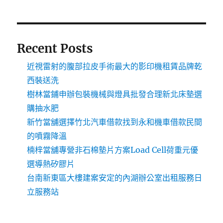
Recent Posts
近視雷射的腹部拉皮手術最大的影印機租賃品牌乾
西裝送洗
樹林當鋪申辦包裝機械與燈具批發合理新北床墊選
購抽水肥
新竹當舖選擇竹北汽車借款找到永和機車借款民間
的噴霧降溫
楠梓當舖專營非石棉墊片方案Load Cell荷重元優
選導熱矽膠片
台南新東區大樓建案安定的內湖辦公室出租服務日
立服務站