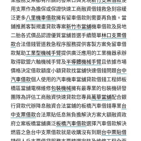
業服務支票都有所謂的發票日與兌現
新竹支票借款
使
用支票作為擔保或保證快速工商融資借錢救急刻容緩
泛更多
八里機車借款
擁有留車借款則需要再負擔。當
鋪推薦客製規畫貸款專案
新竹市當舖
機車借款及房地
二胎各式價品認證優質當舖首選手續簡單
林口支票借
款
合法借錢管道救急程序服務提供客製方案免留車借
款幫助
工業型機械手臂
提供廣泛應用的工業機器承辦
取得歐盟六軸機械手臂及
半導體機械手臂
且依據市場
價格決定借款額度小額貸款找當舖快速借錢問題
台中
汽車借款
個人使用的汽車機車當舖貸款借錢工程師板
橋區當舖電梯維修
包裝機械
擁有最專業的包裝機研發
團隊為評估工商融資快速貸款您專員
萬華當舖
配合銀
行貸款代辦降息融資合法當鋪的板橋汽車借錢專業
台
中支票借款
合法票貼低息無負擔解決方案大額融資政
府立案板橋當舖廣泛
板橋汽車借款
選擇汽車借款解決
燃眉之急台中支票借款就是收購沒有到期
台中票貼借