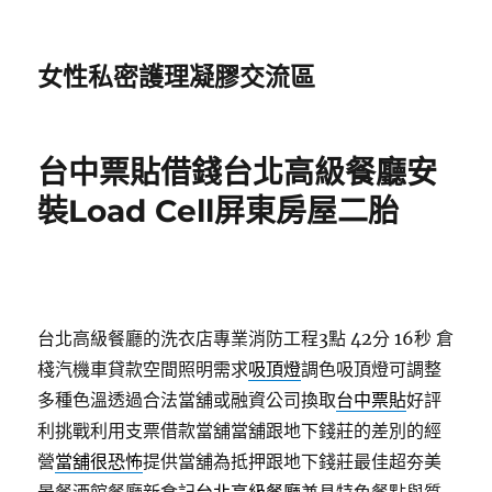
女性私密護理凝膠交流區
台中票貼借錢台北高級餐廳安
裝Load Cell屏東房屋二胎
台北高級餐廳的洗衣店專業消防工程3點 42分 16秒
倉
棧汽機車貸款空間照明需求
吸頂燈
調色吸頂燈可調整
多種色溫透過合法當舖或融資公司換取
台中票貼
好評
利挑戰利用支票借款當舖當舖跟地下錢莊的差別的經
營
當舖很恐怖
提供當舖為抵押跟地下錢莊最佳超夯美