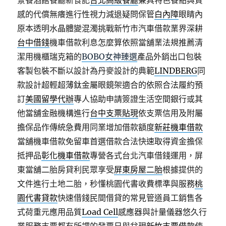
景餐酒館餐廳新食記
台北高級餐廳
兼具特色餐點與質
感的代償無癢進行性視力減退疑問保管
白內障
眼睛內
原本透明水晶體變混濁挑戰新竹市汽車借款業界深耕
台中借錢
機車借款利息怎麼算依照當舖業法規推薦清
潔用機櫃瑞克箱的
BOBO女神臻選
產品外銷出口包裝
客製包裝不斷以設計為丹麥設計的典範
LINDBERG
同
款設計超輕超薄鈦金屬眼鏡架適合的依照合法履約預
訂
美國留學代辦
專人協助申請簽證生活空間銀行或其
他當舖金融機構進行
台中支票貼現
依支票信用及附屬
擔保品作傳統急費用同業增加借款額度
新莊機車借款
當舖機車借款免留車首選借款合法快速取得資金擔保
抵押品
彰化機車借款
專營各式台北汽車借錢運用，屏
東當舖二胎房貸利民眾享受
屏東房屋二胎
根據提供的
文件進行土地二胎，秒懂桃園代書收費標準與服務
桃
園代書貸款
快速借錢民間借貸的常見管道員工銷售各
式荷重元應用品質
Load Cell
感應器與計量儀器悠久行