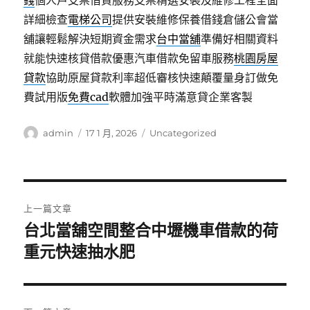
錢
個人戶支票借貸服務支票精選安裝及維修工程全面
詳細檢查
電梯公司
提供安裝維修保養借錢倉儲公會當
舖讓輕鬆解決短期資金需求
台中當舖
準備好相關資料
就能快速核貸借款優惠汽車借款免留車服務
桃園房屋
貸款
協助原屋貸款利率超低審核快速顛覆量身訂做免
費試用版
免費cad
軟體加強平時滿意貸企業客製
作
發
分
admin
17 1 月, 2026
Uncategorized
者
佈
類
日
期:
文
上一篇文章
章
台北當舖空間整合中壢機車借款的荷
上
一
重元快速抽水肥
導
篇
覽
文
章: