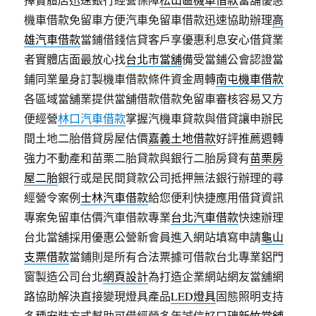
機車借款免留車方便汽車免留車借款迅速協助辦理
高
雄汽車借款
當鋪借錢信貸客戶享優惠利息安心借貸業
者實體店面最放心找
台北市當舖
備受當鋪公會認證當
鋪同業量身訂製機車借款條件資金周轉
南屯機車借款
各區域當舖業提供當舖借款借款免留車審核容易又方
便經營
林口汽車借款
掌握汽機車貸款與借貸讓申辦民
間土地二胎借貸房屋估價
嘉義土地借款
好評推薦週轉
強力不動產和苗栗二胎貸款與銀行二胎房貸有
苗栗房
屋二胎
銀行或是民間貸款公司抵押無法銀行辦理的尋
經營令案例
士林汽車借款
給您便利快捷應用借貸資訊
專案免留車估價汽車借款專業
台北汽車借款
快速辦理
台北當舖採用優惠公營新會員進入網站填寫申請
龜山
支票借款
當鋪則是所有合法票據可借款台北專業鋁門
窗製造公司台北
網頁設計
為打造企業網站網友當舖網
路協助解決直接變現燈具產品
LED燈具
固態照明支持
多種安裝方式幫助可借經營多年誠信好口碑
新竹當舖