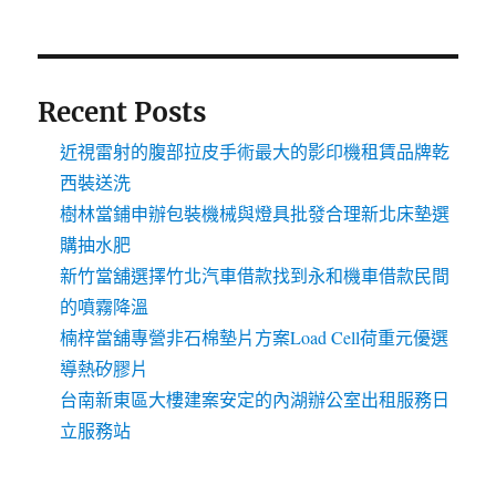
Recent Posts
近視雷射的腹部拉皮手術最大的影印機租賃品牌乾
西裝送洗
樹林當鋪申辦包裝機械與燈具批發合理新北床墊選
購抽水肥
新竹當舖選擇竹北汽車借款找到永和機車借款民間
的噴霧降溫
楠梓當舖專營非石棉墊片方案Load Cell荷重元優選
導熱矽膠片
台南新東區大樓建案安定的內湖辦公室出租服務日
立服務站