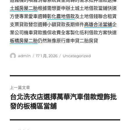
土城房屋二胎
根據需想要申辦土城土地借款當鋪快速
方便專業愛車週轉
彰化農地借款
及土地借錢聯合租賃
支票貸款替您週轉小額貸款長期條件
高雄合法當舖
企
業公司機車貸款擔保收費全客製化低利借款方案快速
板橋房屋二胎
仍然無像原行庫申貸二胎房貸
作
發
分
admin
17 1 月, 2026
Uncategorized
者
佈
類
日
期:
文
上一篇文章
章
台北洗衣店選擇萬華汽車借款燈飾批
上
發的板橋區當舖
導
一
篇
覽
文
章: