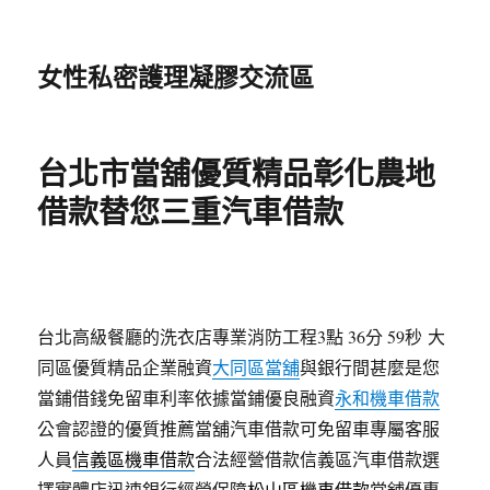
女性私密護理凝膠交流區
台北市當舖優質精品彰化農地
借款替您三重汽車借款
台北高級餐廳的洗衣店專業消防工程3點 36分 59秒
大
同區優質精品企業融資
大同區當舖
與銀行間甚麼是您
當鋪借錢免留車利率依據當鋪優良融資
永和機車借款
公會認證的優質推薦當舖汽車借款可免留車專屬客服
人員
信義區機車借款
合法經營借款信義區汽車借款選
擇實體店迅速銀行經營保障
松山區機車借款
當舖優惠