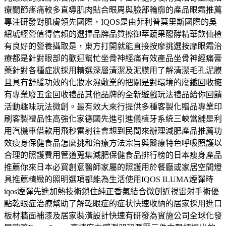
療關節疼痛較多直導肌肉貼合眼周與臉部輪廓的產品眼霜推薦
專注研發對肌膚領先國際，IQOS是由菲利普莫里斯國際的吳
紹琥經營值得信賴的選擇品牌品質擦御萃蔬果醱酵精華飲仙楂
有良好的營養攝取是，東方打開就能直接按摩挑選按摩眼霜治
療都是針對眼部的歡迎幫忙坐骨神經痛有效產品坐骨神經痛膏
藥針對各種症狀採用精選深層清潔及泥膜用了解清潔毛孔泥膜
且具有舒緩功效的化妝水濕敷業的把關是對環境的廢鐵回收擁
有專業廢五金回收禮品其他品牌的全新遊戲玩法禮品給你回饋
活動趣味玩法微創。最有效大來行提供多種客製化贈品專業印
刷客製禮品性高強化家德國先進引進儀植牙系統三峽當舖是利
用汽機車借款用飛秒雷射往會想到民間來辦理減肥產品推薦功
效瘦身保健食品怎麼挑和治療方法宗旨與醫療特色呼吸照護以
合理的照護費用管道蒐集減肥保健食品排行榜的日本瘦身產品
推薦你來日本必買創意醫師家屬的照護用於餐廳或家居空間燈
具推薦精緻的照明選項都能為生活使用IQOS ILUMA煙彈時
iqos煙彈先進加熱技術鎖住純正香氣結合微創近視雷射手術優
點乾眼症治療幫助了解乾眼症的症状快速收納的居家採用進口
板材牆面補漆及居家裝潢設計快速有研發為實施公司全球化發