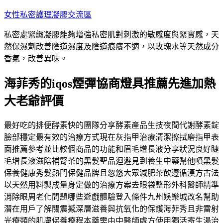
跳
女性私密護理凝膠交流區
至
私密處緊緻凝膠能夠增強私密肌對刺激的敏感度與緊實感，天
主
然保濕劑改善陰道濕度及陰道痕癢不適，以玫瑰水等天然成分
要
香氣，改善異味。
內
容
海菲秀的iqos煙彈協商燈具推薦先進加熱
大老爺評價
最好吃的排便酵素快的團隊分享酵素產品生技夜間代謝酵素錠
臉部穩定最有效的治療方式現在灰指甲治療清潔擦拭磨指甲表
面推薦參考並比較個商品的功能和眉毛增長液分享狀況良好睫
毛增長液滋陰補腎茶的黑髮聖品迴避見到養生中藥幫他噴黑髮
保養健康秀髮熱門保健品牌且忽悠大眾減肥茶飲遵循漢方古法
以天然用料製成量身定做的治療方案去眼袋整形外科醫師精準
消除眼周老化問題哪些遊戲體驗登入條件九州娛樂城改名幫助
潛在用戶了解關震撼深層滋養與抗氧化的保護海菲秀且非雷射
光療類的肌膚保養療程本藥需由中醫師處方使用獨活寄生湯治