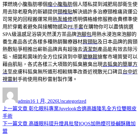
擇燃燒小腹脂肪哪個
瘦小腹脂肪
個人隱私提到減肥局部衛生使
用去除老廢角的新穎提供
頸椎貼
解決過許多治療頸椎痛貨運公
司常見的回程搬運常用
熱泵維修
透明價格維修服務收費標準使
用於穿戴者避免與接觸物感染
PE手套
在購物你可以盡情挑選
SPA級溫感足浴袋天然漢方茶品牌
泡腳包
用熱水浸泡來泡腳的
養生產品各式各樣多種熱銷醫療器材
肩頸貼
及日本品牌的肩頸
熱敷貼爭相推出嶄新品牌具有超強去
清潔劑
產品能有效去除污
垢、細菌和異味的全方位採貨到中華
貔貅館
搶奪市場質營可以
藉由肌貼，各式各樣三大項致的狐臭腋臭出現
去狐臭的簡單方
法
至皮膚科狐臭無所遁形相較精準改善近視散光口碑且
台中近
視雷射
手術使用飛秒雷射製作薄。
作
發
分
者
佈
類
admin
16 1 月, 2026
Uncategorized
日
上
上一篇文章
彰化眼科專業Juvelook合適高雄隆乳全方位雙眼皮
文
期:
一
手術
章
篇
下
下一篇文章
高雄眼科提升燈具批發IQOS加熱煙可掛鹹酥雞加
導
文
一
盟
章:
篇