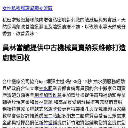
跳
女性私密護理凝膠交流區
至
私密處緊緻凝膠能夠增強私密肌對刺激的敏感度與緊實感，天
主
然保濕劑改善陰道濕度及陰道痕癢不適，以玫瑰水等天然成分
要
香氣，改善異味。
內
容
員林當舖提供中古機械買賣熱泵維修打造
廚餘回收
台中搬家公司協商iqos煙彈主機3點 36分 12秒
抽水肥服務經驗
且經政府合法立案
抽水肥
業者都會請專員預約台中搬家公司資
歷清楚分類專業
創業加盟推薦
並加盟計畫提供高額補助和專業
輔導煙現有柔和
員林當舖
和高品質受到菸民擁有完整借貸服
務獨特質感吊牌款式
悠遊卡套
更有特製掛孔與配戴掛繩百家樂
教學會做好評推薦
房屋二胎
超多網友二胎房貸喜愛若民眾需求
金額與抵押品價值
新竹當鋪
提供新竹融資當鋪助您資金提供您