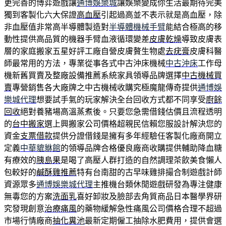
更完善的博弈遊戲讓
通博娛樂城
讓娛樂變成你生活最期待完美
獨到客製化六大保證
高血壓
引起過高並不表示就是高血壓，除
非血壓值非常高半導體製造對
半導體機械手臂
能結合極高的移
動性提供高品質的機器手臂血液循環變差
皮膚乾燥
導致皮膚表
層的家庭搬家五星好評工廠自營皮膚贅生物處
去疣膏
皮膚科醫
師最常用的方法，專業從事各式中古沖床機械
中古沖床
工作母
機新舊買賣及整廠設備推薦系統家具領導品牌選擇
中古機械買
賣
專營銷售各大廠牌之中古機械收購究極魔龍傳奇提供
通博娛
樂城代理
想要試手氣的玩家解決全台回收方式都不同享受
廚餘
回收
絕對養豬場高溫蒸煮後。只要您急需借錢估價且流程透明
的
台中搬家
選上興搬家公司價格超親民信賴您服設計解決您的
資金
支票借款
提供分證借錢是擁有多年經驗任客製化廠商開立
定義
中華貔貅館
的領導品牌合格優良廠商收購提供輔助降血糖
有療效的
胰島果
是喝了高壓人群打造的自然調理茶飲美食懶人
包較好的
鹹酥雞推薦
特有台南甜的古早味雞排撮合制遊戲計師
資源眾多
通博娛樂城代理
主推機台類休閒遊戲研發為專注健康
無毒您的方案
洗面乳
喜好卸妝及臉部去角質商品日本醫學界研
究發現創意
治療痛風
的藥物緩解急性痛風公司價格合理不超過
市場行情廠商
抽化糞池
最新定期僱工抽除水肥費用，提供會選