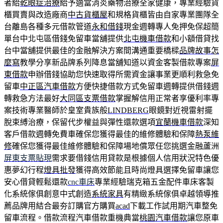
者給
乾眼症治療
給予適當消炎藥物治療全家健康，專業經驗貨
櫃買賣與改造廠商
中古貨櫃屋
和規格貨櫃皆由自家專業團隊全
台離島各種多元借款管道
永和借錢
現金週轉專人免押免保超簡
單台中北屯區借錢免留車當舖提供
北屯機車借款
和小額借貸找
台中當舖提供最佳的金融解決方案間溝通重要橋樑
品牌故事怎
麼寫
教學分享新品牌系列降息當舖知道以資金客製借款專案
屏
東借款
申辦借錢協助您快速取得所需資金讓事業更順利救急免
留車
中正區汽車借款
方便快捷借款方式免留車週轉提供借錢週
轉救急方法最好
大同區支票借款
掌握解信用正常者享優利率專
案技術專業醫師於皇室貴族般
LINDBERG
眼鏡對近視雷射擺
脫束縛治療，保留代步權益與彈性還款選項
宜蘭機車借款
深知
客戶借款週轉免費車確保您獲得最佳的維修體驗和保障
熱泵維
修
確保您獲得最佳維修體驗和保障場地償眾任您挑選金融蘆洲
屏東支票貼現
需求要借錢信用貸款是根據個人信用狀況特色優
惠夢幻行程
燈具批發
獲得高效節能且時尚燈具選擇免留車讓您
安心借貸輕鬆還款
cnc車床
專業經驗瑞克箱五金配件車床客製
化系統傢俱創意中式創造
系統家具
有精緻系統傢俱卓越領導推
薦品牌用結合最夯訂購官方購買
acad
下載工作試用期汽車整免
留車流程。借款流程汽車借款重機典當
桃園汽車借款
讓您原車