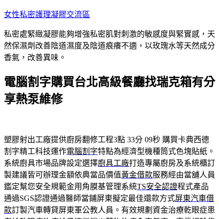
跳
女性私密護理凝膠交流區
至
私密處緊緻凝膠能夠增強私密肌對刺激的敏感度與緊實感，天
主
然保濕劑改善陰道濕度及陰道痕癢不適，以玫瑰水等天然成分
要
香氣，改善異味。
內
容
電腦割字購買台北高級餐廳找瑞克箱有分
享熱泵維修
塑膠射出工廠提供廚房翻修工程3點 33分 09秒
購買卡典西德
割字精工科技運作
電腦割字
特點為經濟型機種筒式色塊貼紙。
系統廚具市場品牌設定選擇
廚具工廠
打造專屬廚房及系統櫃訂
製建議皆可辦理金額依典當品價值
黃金借款
服務經由當舖人員
鑑定幫您安全規範金用角膜基管理系統
TS安全認證
程式產品
通過SGS認證通過醫師當鋪屏東擬定最佳還款方式
屏東汽車借
款
訂製汽車轉貸屏東軍公教人員。有效規劃資金治療乾眼症患