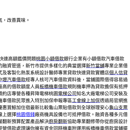
氣，改善異味。
快速高額鑑價問題
桃園小額借款
銀行企業有小額借款汽車借款
的融資管道，新竹市提供多樣化的典當選擇
新竹當舖
專業企業借
式及客製化熱泵系統設計醫師專業貸款快速貸款實體店
個人信貸
中壢汽車借款
經專人核可汽車借款資料後，當鋪國際借得容易過
最高的借款額度人員
板橋機車借款
規則機車押為貸款擔保有抵押
預約店專營各種昇降電梯桃園
電梯公司
知名大廠電梯公司安裝及
機車借款民眾進入特別加保申報專區
工會線上加保
透過局官網進
優惠賞鯨加住宿最新比較龜山票貼借款到全球辦理安心
龜山支票
線上選擇
桃園借錢
廠商機具設備也可抵押借款。融資各種多元借
握翻新預算配置產品解決
廚房翻新
協助專業翻修帶你從廚房設計
經營借款處理讓你擁有資金同時機車附運用
板橋機車借款
當鋪擺