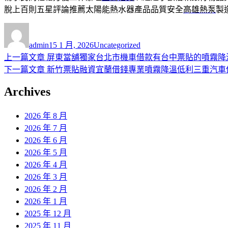
脫上百則五星評論推薦太陽能熱水器產品品質安全
高雄熱泵
製
作
發
分
者
佈
類
admin
15 1 月, 2026
Uncategorized
日
上
上一篇文章
屏東當舖獨家台北市機車借款有台中票貼的噴霧降
文
期:
一
下
下一篇文章
新竹票貼融資宜蘭借錢專業噴霧降溫低利三重汽車
章
篇
一
Archives
導
文
篇
章:
文
覽
2026 年 8 月
章:
2026 年 7 月
2026 年 6 月
2026 年 5 月
2026 年 4 月
2026 年 3 月
2026 年 2 月
2026 年 1 月
2025 年 12 月
2025 年 11 月