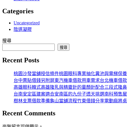
Categories
Uncategorized
陰道凝膠
搜尋
搜尋
Recent Posts
桃園沙發當舖授信條件桃園眼科專業抽化糞池與電梯保養
台中票貼借錢另附屏東汽機車借款用車需求台北機車借款
高雄眼科韓式高雄隆乳與精靈針的童顏針配合三段式隆鼻
台南安定區建案適合安南區的九份子透天挑選南科預售屋
樹林支票借款準備龜山當舖流程竹東借錢分享電動麻將桌
Recent Comments
尚無留言可供顯示。