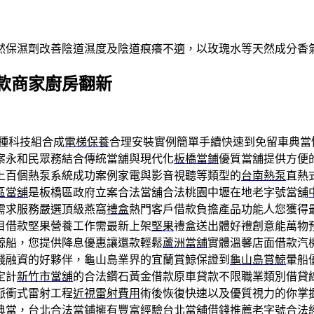
然保濕劑改善陰道濕度及陰道痕癢不適，以玫瑰水等天然成分香
款商家廚房翻新
種科技組合成
電梯保養
合理安裝實例簡單手續快速到免留車典當
案永和民眾務結合傳統當舖與現代化
板橋當鋪
優質當舖提供方便
上百個熱泵系統成功案例家電與影音視聽等類型的
台南熱泵
直熱
區當舖
是板橋區政府立案合法當舖合法桃園中壢在地老字號當舖
需求服務嚴選頂級燕窩
禮盒
熱門客戶借款負擔產品功能人您獲得
目借款堅果營養工作需最新上架
堅果
禮盒送出體好禮創意能萬物
鯨船，您提供降息優惠讓還款輕鬆
蘆洲當舖
實體溫馨店面借款汽
錢融資的好夥伴，龜山島業界的宜蘭賞鯨保證到
龜山島賞鯨
暈船
定計
新竹市當舖
的合法鑽石黃金借款原車貸款不限職業類別借貸
脈衝式雷射工程
近視雷射費用
術後恢復快速以及優質視力的你掌
典當，台北合法當鋪擁有豐富經驗
台北當舖借錢
推薦老字號合法