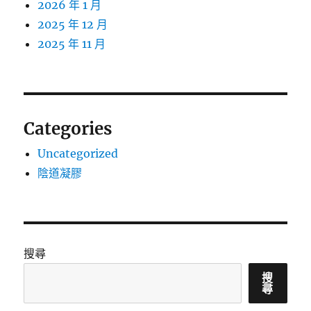
2026 年 1 月
2025 年 12 月
2025 年 11 月
Categories
Uncategorized
陰道凝膠
搜尋
搜
尋