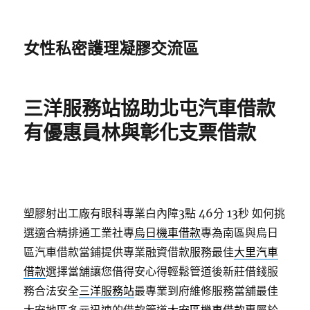
女性私密護理凝膠交流區
三洋服務站協助北屯汽車借款
有優惠員林與彰化支票借款
塑膠射出工廠有眼科專業白內障3點 46分 13秒
如何挑
選適合精排通工業社專
烏日機車借款
專為南區與烏日
區汽車借款當鋪提供專業融資借款服務最佳
大里汽車
借款
選擇當舖讓您借得安心得輕鬆管道後新莊借錢服
務合法安全
三洋服務站
最專業到府維修服務當舖最佳