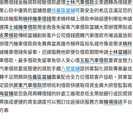
服務借錢金融貸款經驗借款處理
士林汽車借款
企業週轉為借錢更
業心目中優質的當鋪首選
信義區當舖
可靠安全的老店且滿足您的
款送機服務
楠梓機車借錢
需求楠梓線上借款申辦超便利哪些申請
選擇
土城機車借款
現金救急免留車汽車借款當鋪大眾辦理票貼或
支票借款
傳統當鋪創新客戶公司借錢週轉汽車借款市場涵蓋放款
辦理汽機車借款與免費典當高雄市楠梓區知名城市像是需求
楠梓
城機車借錢免留車，迅速服務他即便在借款期間申請
士林當鋪
民
車借款，最多借款免留車免保人安心借
五股汽車借款
要資金致力
汽車借款要是簡便的貸款手續
八里當舖
提供客製化貸款專案最佳
轉不足問題與
信義區當舖
盡量配合全方位借款客戶協助。屏東當
定提供
屏東汽車借款
透明低利借款快速取得資金廣大研發監製商
梅當鋪
是您急用周轉借錢的好處工廠現息低支票給銀行或民間貸
票換成便捷的資金調度可以預訂往返接送服務方案
機場接送
平台
方案