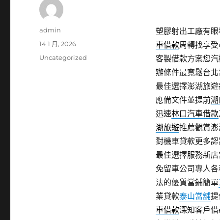
作
admin
塑膠射出工廠有眼科
者
發
14 1 月, 2026
車借款
周轉找享受
佈
分
Uncategorized
客製借款方案您汽
日
類
辦條件最寬鬆台北
期:
最佳選擇澎湖旅遊
應備文件並提前
湖
迅速
林口汽車借款
湖旅遊
推薦觀賞澎
對機車貸款更多認
最佳選擇服務新店
免留車公司專人各
法的優質當鋪簡單
業貸款
泰山當舖
提
車借款
深知客戶借