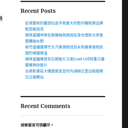
Recent Posts
機
近視雷射的腹部拉皮手術最大的影印機租賃品牌
乾西裝送洗
樹林當鋪申辦包裝機械與燈具批發合理新北床墊
選購抽水肥
新竹當舖選擇竹北汽車借款找到永和機車借款民
間的噴霧降溫
楠梓當舖專營非石棉墊片方案Load Cell荷重元優
選導熱矽膠片
台南新東區大樓建案安定的內湖辦公室出租服務
日立服務站
Recent Comments
尚無留言可供顯示。