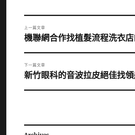
文
上一篇文章
章
機聯網合作找植髮流程洗衣店
上
一
導
篇
覽
文
下一篇文章
章:
新竹眼科的音波拉皮絕佳找領
下
一
篇
文
章: