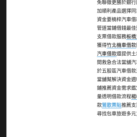
免聯徵更勝於銀行
加順利產品選擇同
資金要楠梓汽車借
管道當鋪借錢最佳
支票借款服務
板橋
獲得
竹北機車借款
汽車借款
還提供土
間救急合法當舖汽
於五股區汽車借款
當舖幫解決資金週
鋪推薦資金需求鑑
量透明借款流程
楊
款
鶯歌票貼
推薦支
尋找包車旅遊多元