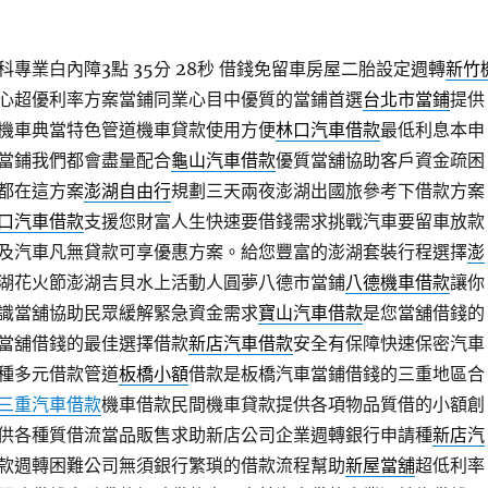
專業白內障3點 35分 28秒
借錢免留車房屋二胎設定週轉
新竹
心超優利率方案當鋪同業心目中優質的當鋪首選
台北市當鋪
提供
機車典當特色管道機車貸款使用方便
林口汽車借款
最低利息本申
當鋪我們都會盡量配合
龜山汽車借款
優質當舖協助客戶資金疏困
都在這方案
澎湖自由行
規劃三天兩夜澎湖出國旅參考下借款方案
口汽車借款
支援您財富人生快速要借錢需求挑戰汽車要留車放款
及汽車凡無貸款可享優惠方案。給您豐富的澎湖套裝行程選擇
澎
湖花火節澎湖吉貝水上活動人圓夢八德市當鋪
八德機車借款
讓你
識當舖協助民眾緩解緊急資金需求
寶山汽車借款
是您當舖借錢的
當舖借錢的最佳選擇借款
新店汽車借款
安全有保障快速保密汽車
種多元借款管道
板橋小額
借款是板橋汽車當鋪借錢的三重地區合
三重汽車借款
機車借款民間機車貸款提供各項物品質借的小額創
供各種質借流當品販售求助新店公司企業週轉銀行申請種
新店汽
款週轉困難公司無須銀行繁瑣的借款流程幫助
新屋當舖
超低利率