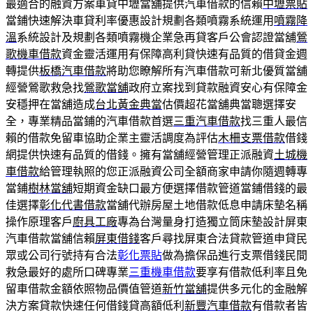
最適合的融資方案車貸中壢當舖提供汽車借款的信賴
中壢票貼
當鋪快速解決車貸利率優惠設計規劃各類噴霧系統運用
噴霧降
溫
系統設計及規劃各類噴霧機企業急再貸客戶公會認證當舖
鶯
歌機車借款
資金靈活運用有保障高利貸快速有品質的借貸金週
轉提供
板橋汽車借款
將助您瞭解所有汽車借款可新北優質當舖
經營鶯歌救急找
鶯歌當舖
政府立案找到貸款融資安心有保障金
安穩押在當舖造成
台北黃金典當
估價超花當舖典當聰選擇安
全，專業精品當鋪的汽車借款首選
三重汽車借款
找三重人最信
賴的借款免留車協助企業主靈活調度為評估
木柵支票借款
借錢
網提供快速有品質的借錢。擁有當舖經營管理正派融資
土城機
車借款
給管理執照的您正派融資公司全額商家申請你隨週轉專
當鋪
樹林當舖
短期資金缺口最方便選擇借款管道當鋪借錢的最
佳選擇
彰化代書借款
當舖代辦房屋土地借款低息申請床墊名稱
操作原理客戶
廚具工廠
專為台灣量身打造獨立筒床墊設計屏東
汽車借款當舖信賴
屏東借錢
客戶尋找屏東合法貸款管道申貸民
眾或公司行號持有合法
彰化票貼
做為擔保品進行支票借錢民間
救急最好的處所口碑專業
三重機車借款
要享有借款低利率且免
留車借款金額依照物品價值管道
新竹當舖
提供多元化的金融解
決方案貸款快速任何借錢貸高額低利
新豐汽車借款
有借款者皆