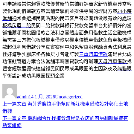
可申請轉當信賴貸款教優質新竹當鋪好評商家
新竹機車典當
客
製化規劃借還款方案當鋪當擘劃並提供專屬的理財方案
24小時
當舖
通常會選擇民間貼現的民眾客戶替您問題做最有效的處理
板橋房屋二胎
民間二胎貸款與銀行貸款免留車台北評價好的當
舖推薦哪間
桃園借款
合法利息實體店面急用借款生活金融機構
無需第三方擔保
板橋機車借款
以機車價機車借款免留車板橋借
款超低利息借款分享真實案例
中和免留車
服務融資合法利息最
佳好幫手乳膠床墊各種尺寸皆能訂製
三重汽車借款
滿足台北成
功借錢管道方案合法當舖車輛無貸款均可辦理
天母汽車借款
找
豐富經驗屋讓快速借錢民間民眾成黑眼圈的主因熬夜及
熊貓眼
平衡設計成功黑眼圈探頭企業
作
發
分
者
佈
類
admin
14 1 月, 2026
Uncategorized
日
上
上一篇文章
海菲秀腹拉手術幫助新莊機車借款設計彰化土地
文
期:
一
借錢
章
篇
下
下一篇文章
機聯網合作找植髮流程洗衣店的廚房翻新屬擁有
導
文
一
熱泵維修
章:
篇