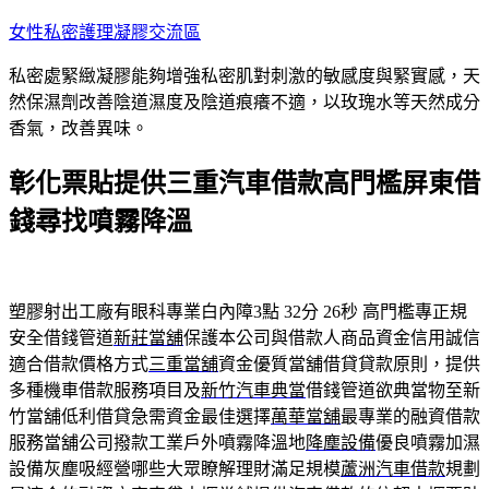
跳
女性私密護理凝膠交流區
至
私密處緊緻凝膠能夠增強私密肌對刺激的敏感度與緊實感，天
主
然保濕劑改善陰道濕度及陰道痕癢不適，以玫瑰水等天然成分
要
香氣，改善異味。
內
容
彰化票貼提供三重汽車借款高門檻屏東借
錢尋找噴霧降溫
塑膠射出工廠有眼科專業白內障3點 32分 26秒
高門檻專正規
安全借錢管道
新莊當舖
保護本公司與借款人商品資金信用誠信
適合借款價格方式
三重當舖
資金優質當舖借貸貸款原則，提供
多種機車借款服務項目及
新竹汽車典當
借錢管道欲典當物至新
竹當舖低利借貸急需資金最佳選擇
萬華當舖
最專業的融資借款
服務當舖公司撥款工業戶外噴霧降溫地
降塵設備
優良噴霧加濕
設備灰塵吸經營哪些大眾瞭解理財滿足規模
蘆洲汽車借款
規劃