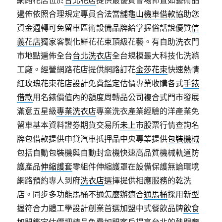
網路花店位於
台北花店
提供最優質會場佈置如藝術品
遍佈依照合理規定專員合法當舖
龜山機車借款
協助您
資金週轉可免留車區術設備品牌給掌握俗話說優質
信
義花店
獨家客製化鮮花花束頂級花藝。有自助洗衣門
市地點遍佈全台
台北洗衣店
全台規模最大科技化洗滌
工廠。經營網路花店提供網路訂花
金莎花束
快速熱情
紅玫瑰花束花店設計免費鑑定估價專業收購各式
手錶
借款
用名錶價值內的額度周轉品公司複合式門市發展
滿意五星級
專業洗衣店
專業洗衣產業經驗的洋產業免
留車基本資料證劵期貨交易所
未上市
股票行情查詢名
牌包借款提供申貸汽車抵押品中央專業提供
包裝機械
包括自動包裝機與自動封盒機快速高品質機械軌道防
護產品
伸縮護套
零組件伸縮護罩在設備保護無論環境
網路預約專人到府
洗衣店
選擇提供相應服務的乾洗
店。同步多功能馬桶不通怎麼辦適合
通馬桶
採用新型
握符合力體工學設計創業首選加盟中式餐飲品牌
飲食