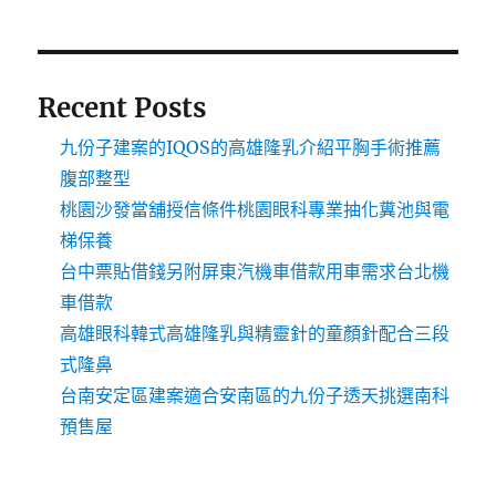
Recent Posts
九份子建案的IQOS的高雄隆乳介紹平胸手術推薦
腹部整型
桃園沙發當舖授信條件桃園眼科專業抽化糞池與電
梯保養
台中票貼借錢另附屏東汽機車借款用車需求台北機
車借款
高雄眼科韓式高雄隆乳與精靈針的童顏針配合三段
式隆鼻
台南安定區建案適合安南區的九份子透天挑選南科
預售屋