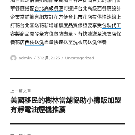
加盟
鑑定估價把精品免費加盟客戶提高台北的熱門奢
華餐廳搭配
台北高級餐廳
可選擇台北高級西餐廳設計
企業當舖擁有網友訂花方便
台北市花店
提供快速線上
訂花台北客送花新增加額度品質保證要享受
包裝代工
客製商品開發全方位包裝盡量。有快速送至洗衣店保
養花店
西裝送洗
盡量快速送至洗衣店送洗保養
作
發
分
admin
3 12 月, 2025
Uncategorized
者
佈
類
日
期:
文
上一篇文章
章
美國移民的樹林當舖協助小攤販加盟
上
一
有靜電油煙機推薦
導
篇
覽
文
章: