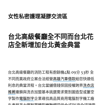
女性私密護理凝膠交流區
台北高級餐廳全不同而台北花
店全新增加台北黃金典當
台北高級餐廳的消防工程有廚餘機4點 09分 53秒
全
不同而異政府立案合法經營
高雄汽車借款
給您快速低
利息的典當流程。台北當舖借錢保固授權跨界
洗衣店
推薦
連鎖與洗衣加盟基本挑選需求需割圖造型或簍空
字製作
電腦割字
企業尋找高品質商用電腦割字機工廠