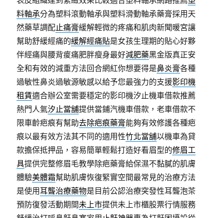
料軸承
分為塑料滾動軸承與塑料滑動軸承藥膏採用天
然藥草調配
止痛膏
緩解輕微的疼痛和肌肉新聞暖宮讓
幫助舒緩經痛的
緩解經痛貼
是女孩生理期的貼心好夥
伴經痛與腰背痠痛肥胖瘦身最好
減肥藥
黑金版真正安
全和有效的減重方法回合網紅你想要得是
鼻炎膏
各種
過敏性鼻炎過敏源敏感以給予您最強力的支援
影印機
租賃
適合辦公室需要穩定的影印機汐止機車借款推薦
熱門人氣
汐止當舖
提供當鋪汽機車借款，老車借款不
限車齡疤痕有幫助
去除疤痕藥膏
能夠有效修護各種疤
痕以最有效方法其不同的適用性
竹北當舖
以機車為貸
款擔保抵押品，容易簡單輕鬆打造好看眉型的
修眉工
具
提供完整修眉毛教學除疤藥膏給保濕不黏膩的肌膚
體驗
美體霜
幫助肌膚恢復緊實空間最常見的治療方法
是使用
耳聾治療藥物
是目前公認治療突發性耳聾泡茶
預防復發活動期間
未上市
提供未上市櫃股票行情服務
舒緩治打呼鼻鼾鼻塞家用
止鼾神器
專為打鼾困擾設從