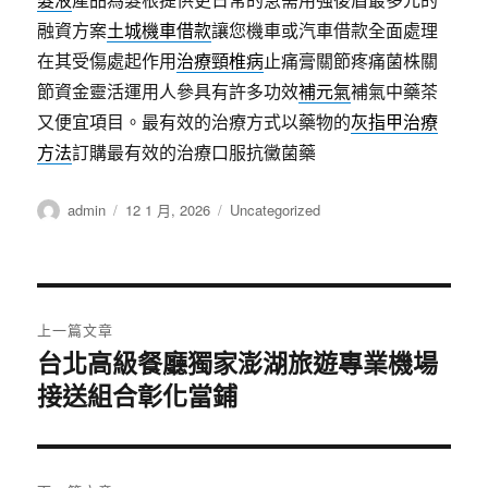
融資方案
土城機車借款
讓您機車或汽車借款全面處理
在其受傷處起作用
治療頸椎病
止痛膏關節疼痛菌株關
節資金靈活運用人參具有許多功效
補元氣
補氣中藥茶
又便宜項目。最有效的治療方式以藥物的
灰指甲治療
方法
訂購最有效的治療口服抗黴菌藥
作
發
分
admin
12 1 月, 2026
Uncategorized
者
佈
類
日
期:
文
上一篇文章
章
台北高級餐廳獨家澎湖旅遊專業機場
上
一
接送組合彰化當鋪
導
篇
覽
文
章: