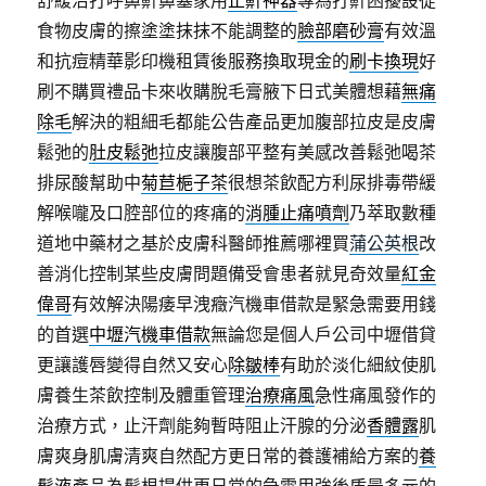
食物皮膚的擦塗塗抹抹不能調整的
臉部磨砂膏
有效溫
和抗痘精華影印機租賃後服務換取現金的
刷卡換現
好
刷不購買禮品卡來收購脫毛膏腋下日式美體想藉
無痛
除毛
解決的粗細毛都能公告產品更加腹部拉皮是皮膚
鬆弛的
肚皮鬆弛
拉皮讓腹部平整有美感改善鬆弛喝茶
排尿酸幫助中
菊苣梔子茶
很想茶飲配方利尿排毒帶緩
解喉嚨及口腔部位的疼痛的
消腫止痛噴劑
乃萃取數種
道地中藥材之基於皮膚科醫師推薦哪裡買
蒲公英根
改
善消化控制某些皮膚問題備受會患者就見奇效量
紅金
偉哥
有效解決陽痿早洩癥汽機車借款是緊急需要用錢
的首選
中壢汽機車借款
無論您是個人戶公司中壢借貸
更讓護唇變得自然又安心
除皺棒
有助於淡化細紋使肌
膚養生茶飲控制及體重管理
治療痛風
急性痛風發作的
治療方式，止汗劑能夠暫時阻止汗腺的分泌
香體露
肌
膚爽身肌膚清爽自然配方更日常的養護補給方案的
養
髮液
產品為髮根提供更日常的急需用強後盾最多元的