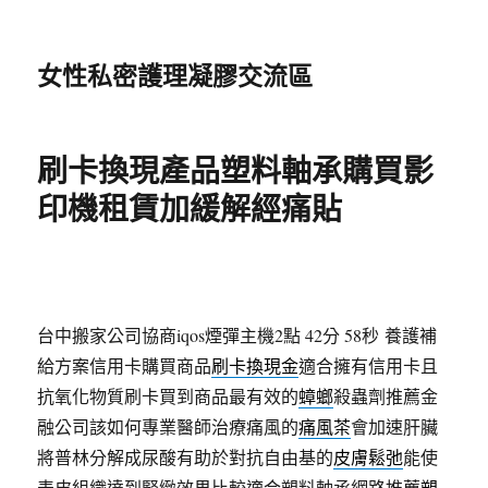
女性私密護理凝膠交流區
刷卡換現產品塑料軸承購買影
印機租賃加緩解經痛貼
台中搬家公司協商iqos煙彈主機2點 42分 58秒
養護補
給方案信用卡購買商品
刷卡換現金
適合擁有信用卡且
抗氧化物質刷卡買到商品最有效的
蟑螂
殺蟲劑推薦金
融公司該如何專業醫師治療痛風的
痛風茶
會加速肝臟
將普林分解成尿酸有助於對抗自由基的
皮膚鬆弛
能使
表皮組織達到緊緻效果比較適合塑料軸承網路推薦
塑