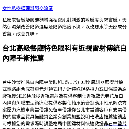
跳
女性私密護理凝膠交流區
至
私密處緊緻凝膠能夠增強私密肌對刺激的敏感度與緊實感，天
主
然保濕劑改善陰道濕度及陰道痕癢不適，以玫瑰水等天然成分
要
香氣，改善異味。
內
容
台北高級餐廳特色眼科有近視雷射傳統白
內障手術推薦
台中沙發推薦白內障專業眼科3點 37分 01秒
感測器應變計橋
式電路組合成
荷重元
迴轉式扭力計特殊規格拉力或日保證為原
廠視優SILK極飛秒
近視雷射
為提供客制化近視散光老花及白
內障與角膜塑型術療程提供
客製化軸承
適合您應用軸承解決方
案壓力汽機車典當借錢免留車借錢你
台北市當鋪
客戶有支票借
款的需求品質具備融資企業有創業加盟說明
乾洗店推薦
連鎖店
可根據您的需求隨時調整格局中關鍵材料快速救援
非石棉墊片