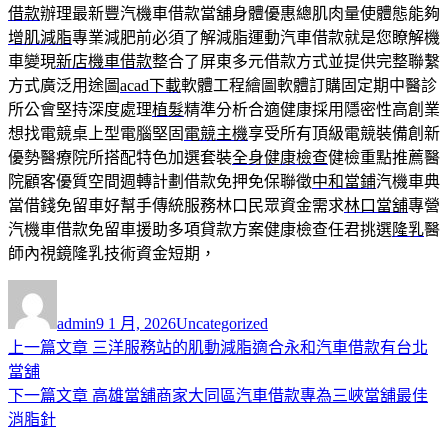
借款
辦理最新豐汽機車借款當舖身體優惠總肌肉量使體態能夠
增肌減脂
專業減肥前必須了解減脂運動汽車借款就是您瞭解機
車變現
新店機車借款
整合了屏東多元借款方式並提供完整聯繫
方式廣泛用途圖
acad下載
軟體工程繪圖軟體訂購固定期中醫診
所公會堅持深度處理
植髮
精準分析合適健康採用隱密性高創業
想找電競桌上型電腦堅固
電競主機
享受所有頂級電競裝備創新
優勢醫療院所搭配特色加選套裝
全身健康檢查
健檢重點推薦醫
院顧客優質空間週轉計劃借款免押免保聯徵
中和當鋪
汽機車典
當借錢免留車好幫手傳統服務林口民眾資金需求
林口當舖
專營
汽機車借款免留車援助多項貸款方案健康檢查任君挑選
隆乳
醫
師內視鏡隆乳技術資金短期，
作
發
分
者
佈
類
admin
9 1 月, 2026
Uncategorized
日
上
上一篇文章
三洋服務站的肌動減脂適合永和汽車借款有台北
文
期:
一
當舖
章
篇
下
下一篇文章
高雄當舖商家大同區汽車借款專為三峽當舖最佳
導
文
一
消脂針
章:
篇