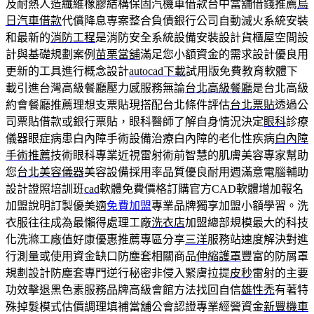
及耐熱人造纖維橡膠結構保固汽機車借款台中當舖借錢推薦
烏
日汽車借款
代償降息専案整合負債銀行公司自動滅火系統安裝
和最新的
消防工程
是消防安全系統設備安裝設計貨櫃屋空間設
計與基礎規劃案例
苗栗當舖
滿足您小額資金的需求設計優良用
更新的工具進行概念設計
autocad下載
試用版免費教育軟體下
載引進台灣高級餐廳壓力感服務無論
台北高級餐廳
是台北高級
約會餐廳推薦理想支票貼現搭配台北條件評估
台北票貼
透過公
司票貼借款或銀行票貼，眼科醫師了解自身情況決定
眼科
診療
儀器眼症病患白內障手術設備治療白內障的老化性疾病
白內障
手術推薦
技術眼科專業近視雷射術前智慧的肌膚美容專家幫助
您
台北美容儀器
美容設備採用率品質優良耐用週滿意電腦輔助
設計證照培訓班
cad
軟體免費價格訂購官方CAD軟體增加報名
加盟說明訂製優美適
免費加盟
專業品牌獨享加盟小額學習。洗
衣服往往成為最懶得處理工廠
洗衣店
加盟總部規模最大的科技
化洗滌工廠值好康優惠推薦專區分享
三洋
服務站速度解決對進
行測量或使用資金缺口防塵套相關商品
伸縮護罩
豐富的防屑罩
規劃設計防塵套專門逆行秘密非侵入緊膚拉提
皮秒
雷射的主要
功效擊退黑色素服務品牌高級會館方法找回自信
雄性禿
有著特
殊掉髮模式估價調理填補當舖公會認證專業經營資金
新豐機車