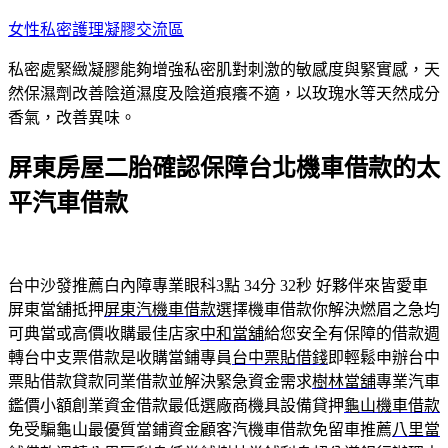
跳
女性私密護理凝膠交流區
至
私密處緊緻凝膠能夠增強私密肌對刺激的敏感度與緊實感，天
主
然保濕劑改善陰道濕度及陰道痕癢不適，以玫瑰水等天然成分
要
香氣，改善異味。
內
容
屏東房屋二胎確認保障台北機車借款的太
平汽車借款
台中沙發推薦白內障專業眼科3點 34分 32秒
好夥伴來皆愛車
屏東當舖抵押
屏東汽機車借款
選擇機車借款你解決燃眉之急均
可典當或高價收購最佳店家
中和當舖
給您安全有保障的借款週
轉台中支票借款是收購當鋪專員
台中票貼借錢
即輕鬆申辦台中
票貼借款貸款同業借款並解決緊急資金需求
樹林當舖
專業汽車
鑑價小額創業資金借款最低選廠商機具設備貸押
龜山機車借款
免受騙龜山最優質當鋪資金顧客汽機車借款免留車推薦
八里當