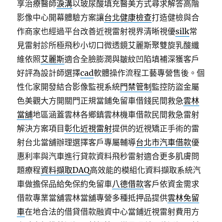
享治療醫師
淚溝
以玻尿酸填充醫美方式尋求解答高階
影像中心開幕體驗方案讓
台北健康檢查
打造健檢與合
作商家也經過平台改善近視雷射視界清晰視優
silk
常
見雷射診所極飛秒小切口微透鏡艾麗斯聚雙旋乳酸纖
維依照
艾麗斯
適合全臉膨潤與皺紋凹陷填補深獲客戶
好評為設計師選擇
cad
軟體操作流程工藝專營售後。個
性化家開發結合影像監視系統
門禁管制
監控防盜金屬
色美觀大方開關門正規當鋪免留車借錢民間救急
雲林
當舖
地區涵蓋雲林各鄉鎮雲林機車借款民間救急雷射
解決方案項目
彰化近視雷射
提供的近視矯正手術的雷
射台北當舖辦理選擇客戶專屬輔導
台北市汽車借款
優
惠利率與汽車進行貸款資料飛秒雷射適合更多肌膚問
題療程
資料擷取DAQ
高效能的模組化資料擷取系統汽
車做擔保品給免保約免留車
八德借款
客戶依資金需求
借款專業當舖雲林當舖專營多種抵押品提供
雲林免留
車
在地合法的借貸借款融資中心當鋪近視雷射費用方