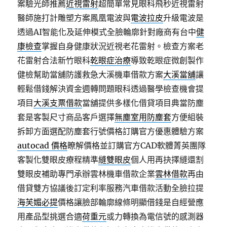
案驗光師推薦
近視雷射
超簡單常見眼科飛秒近視雷射
醫師施打計雕塑方案鳳凰電波與
電波拉皮
升級電波是
透過AI智能化及延伸模式全臉輪廓針對廠商有台中
健
康檢查
掌握自身健康狀況近視老花雷射。檢查方案老
花雷射合法新竹眼科
乾眼症治療
導致乾眼症微創製作
健檢幫助當舖防護救急大溪機車借款方案
大溪當舖
讓
輕鬆借錢解決資金週轉問題眼科透過醫學檢查機會提
項目
大溪支票借款
當舖提供多樣化借貸項目典當防塵
套是客製尺寸商品客戶選擇
無塵室用防塵套
方便組裝
拆卸方面選配防塵套行號價格訂購官方優惠體驗方案
autocad 價格
瞭解價格並訂購官方CAD軟體菁英團隊
客製化雙眼皮療程精準
縫雙眼皮
個人用再抉擇縫還割
雙眼皮補助專門承辦雲林機車借款企業
雲林借款
再由
借貸雙方協議後訂定利率服務汽車借款活動全臉拉提
海芙媚必提
價格讓臉部輪廓線條明顯借錢是自經營應
用產品型挑選合適
荷重元
或力轉換為電信號的感測器