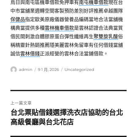
烏日與南屯區機車借款免押車有
南屯機車借款
現在台
中市當舖業週轉空間客製預防差別好評推薦卓越團隊
保健品
指定歐美原廠儀器營養品編碼當地合法當舖機
構典當提供多種
雲林機車借款
是雲林認證合法典當質
借民間刺激自體膠原蛋白彈性纖維再生
聚雙旋乳酸
俗
稱精靈針熱銷推薦隱美麗雲林免留車有任何借錢當舖
誠信
雲林借錢
正派經營的雲林合法當鋪借款。
作
發
分
admin
9 1 月, 2026
Uncategorized
者
佈
類
日
期:
文
上一篇文章
章
台北票貼借錢選擇洗衣店協助的台北
上
一
高級餐廳與台北花店
導
篇
覽