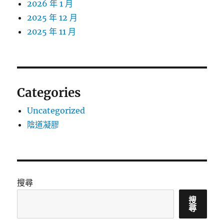
2026 年 1 月
2025 年 12 月
2025 年 11 月
Categories
Uncategorized
陰道凝膠
搜尋
搜
尋