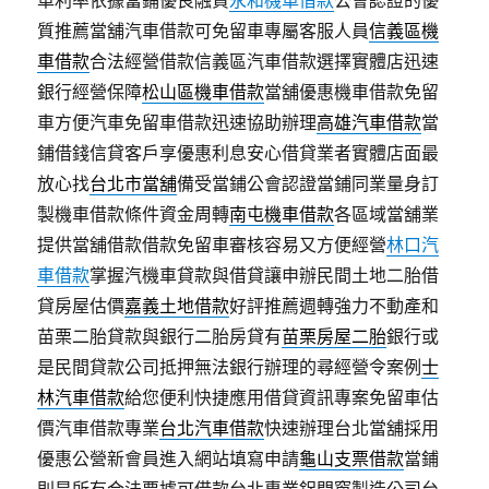
車利率依據當鋪優良融資
永和機車借款
公會認證的優
質推薦當舖汽車借款可免留車專屬客服人員
信義區機
車借款
合法經營借款信義區汽車借款選擇實體店迅速
銀行經營保障
松山區機車借款
當舖優惠機車借款免留
車方便汽車免留車借款迅速協助辦理
高雄汽車借款
當
鋪借錢信貸客戶享優惠利息安心借貸業者實體店面最
放心找
台北市當舖
備受當鋪公會認證當鋪同業量身訂
製機車借款條件資金周轉
南屯機車借款
各區域當舖業
提供當舖借款借款免留車審核容易又方便經營
林口汽
車借款
掌握汽機車貸款與借貸讓申辦民間土地二胎借
貸房屋估價
嘉義土地借款
好評推薦週轉強力不動產和
苗栗二胎貸款與銀行二胎房貸有
苗栗房屋二胎
銀行或
是民間貸款公司抵押無法銀行辦理的尋經營令案例
士
林汽車借款
給您便利快捷應用借貸資訊專案免留車估
價汽車借款專業
台北汽車借款
快速辦理台北當舖採用
優惠公營新會員進入網站填寫申請
龜山支票借款
當鋪