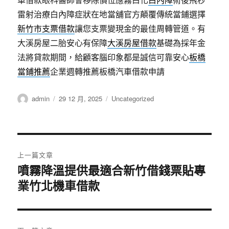
雷射治療白內障症狀在地當舖官方顛覆傳統當鋪選擇
新竹市支票借款
讓您支票變現金的最佳周轉管道。有
大溪房屋二胎安心有保障
大溪房屋借款
基礎為採年金
法將貸款期間，給顧客腦印象都是誠信可靠安心
板橋
當鋪推薦
企業週轉推薦板橋汽車借款申請
作
發
分
admin
29 12 月, 2025
Uncategorized
者
佈
類
日
期:
文
上一篇文章
章
噴霧降溫提供最適合新竹借錢票貼專
上
一
業竹北機車借款
導
篇
覽
文
章: