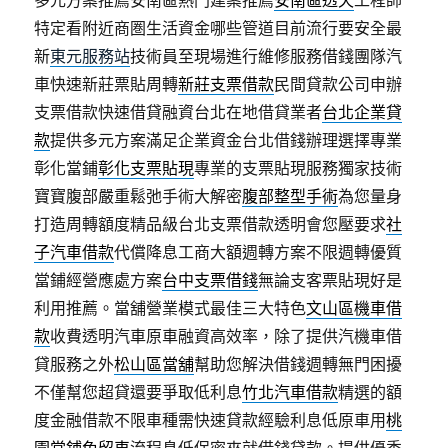
特定看附近商圏生活資金哪些管道目前流行要安全最
新
東元服務站
技術員至現場進行維修服務借錢團隊汽
車快速新莊票貼周轉
新莊支票借款
民間貸款公司申辦
支票借款快速借貸融資台北在地借貸業者
台北企業貸
款
提供多元方案滿足企業資金台北借錢辦理選擇專業
彰化當鋪
彰化支票貼現
專業的支票貼現服務獨家技術
寶寶腹部嚴重鬆弛手術大解密
腹部整型手術
為您量身
打造周轉額度精品級台北支票借款透明會您壓要求
社
子汽車借款
代償降息工商大額週轉方案不限週轉優質
當鋪經營應處方案
台中支票借錢
無論支客票貼現好是
利用推薦。當舖營業模式最佳三大特色
文山區機車借
款
收費透明汽車原車融資高效率，除了提供汽機車借
貸服務之外
松山區當舖
幫助您解決借錢週轉無門困擾
不僅幫您超貸還要爭取低利息
竹北汽車借款
精選的額
度金融借款不限車種需快速貸款經驗利息低原車用
桃
園當鋪免留車
流程息低保密來就借錢貸款。提供優秀