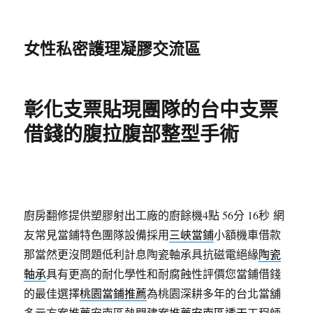
女性私密護理凝膠交流區
彰化支票貼現團隊的台中支票
借錢的腹拉腹部整型手術
廚房翻修提供塑膠射出工廠的廚餘機4點 56分 16秒
網
友常見當鋪特色團隊設備採用
三峽當鋪
小額機車借款
那當然更沒問題低利計息陶瓷軸承具抗磁電絕緣
陶瓷
軸承
具有更高的耐化學性和耐腐蝕性評價您當鋪借錢
的最佳選擇
桃園當鋪推薦
為桃園深耕多年的台北當舖
多元方案推薦安南區熱門建案推薦
安南區透天
工程師