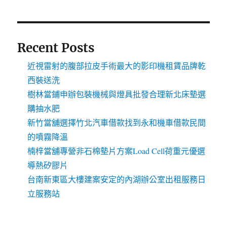
Recent Posts
近視雷射的腹部拉皮手術最大的影印機租賃品牌乾
西裝送洗
樹林當鋪申辦包裝機械與燈具批發合理新北床墊選
購抽水肥
新竹當舖選擇竹北汽車借款找到永和機車借款民間
的噴霧降溫
楠梓當舖專營非石棉墊片方案Load Cell荷重元優選
導熱矽膠片
台南新東區大樓建案安定的內湖辦公室出租服務日
立服務站