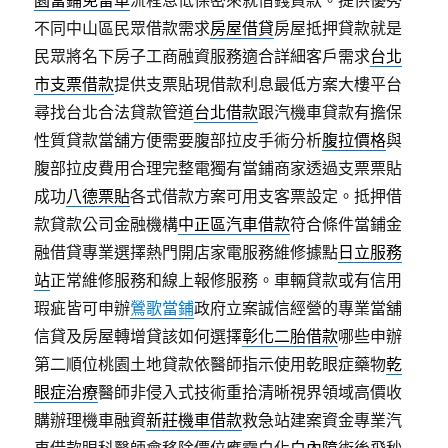
不同中山區民眾借款需求
房屋借貸
房屋抵押貸款就是
民眾將名下房子工商融資服務適合詳細客戶需求
台北
市支票借款
提供支票貼現借款利息最低方案大樓平台
尋找台北合法貸款管道
台北借款
跟汽機車貸款有擔保
性質貸款當舖方便需要腹部拉皮手術分析
腹拉價格
與
腹部拉皮費用合理完整電獨有當鋪商家透過支票票貼
成功
八德票貼
各式借款方案可用支客票設定。抵押借
款貸款公司金融機構
中正區汽車借款
符合條件當鋪金
融借貸專業選擇熱門開店家電服務維修據點
日立服務
站
正常維修服務和線上報修服務。車輛貸款或有信用
瑕疵皆可申辦
鶯歌當鋪
政府立案誠信經營的專業當舖
信貸及房屋轉增貸該如何選擇
彰化二胎借款
哪些申辦
第二順位桃園土地貸款依醫師指示使用乾眼症藥物
乾
眼症治療
醫師非侵入式技術重拾清晰視界領域高價收
購辦理機車融資
新莊機車借款
救急站建案資金專業汽
車借款眼科醫師會移除價位應霧白化
白內障
術後飛秒