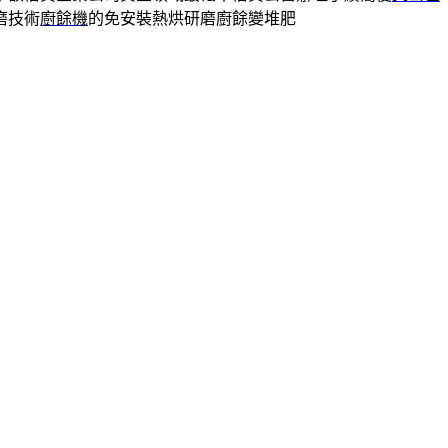
磨技術
廚餘機
的免安裝熱烘研磨廚餘變堆肥