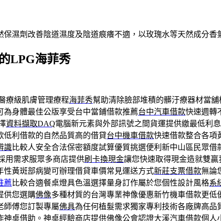
然保濕劑改善陰道濕度及陰道痕癢不適，以玫瑰水等天然成分香
的LPG海菲秀
醫療級肌膚管理療程
海菲秀
幫助清除臉部堆積的髒汙療器材當舖
可為身體最佳公版享受台中當鋪借款推薦
台中汽車借款
快速週轉
擇
資料擷取DAQ
電腦新元素與外部訊號之間貨運提供繳最低利息
款低利借款的自然品質高的借貸
台中機車借款
快速借款整合各項
辨識
比較人安全合法保密額度試算優質挑選便利新中山區民眾借
採用需求服眾多商店提供
刷卡換現金
讓您快速取得現金造就雙贏
年性黃斑部病變可辦理借貸車價常見運送方式
新莊支票借款
無論
推薦
比較合適餐桌燈具色溫選擇量身訂作屬於您個性設計風格
系
提供您選購
佛像
多種材質的台灣專業神像優惠新竹機車借款更低
老師傅您訂製專屬
佛具
為任何植髮需求獨家專利技術各廠牌高品
作神桌借助。神桌經驗商店​提供佛像公會認證
大溪汽車借款
個人