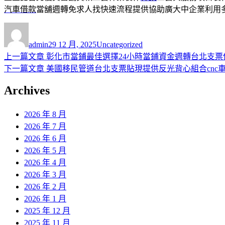
汽車借款
當舖週轉免求人找快速流程提供協助廣大中企業利用
作
發
分
者
佈
類
admin
29 12 月, 2025
Uncategorized
日
上
上一篇文章
彰化市當鋪最佳選擇24小時當鋪資金週轉台北支票
文
期:
一
下
下一篇文章
美國移民管道台北支票貼現提供反光背心組合cnc
章
篇
一
Archives
導
文
篇
章:
文
覽
2026 年 8 月
章:
2026 年 7 月
2026 年 6 月
2026 年 5 月
2026 年 4 月
2026 年 3 月
2026 年 2 月
2026 年 1 月
2025 年 12 月
2025 年 11 月