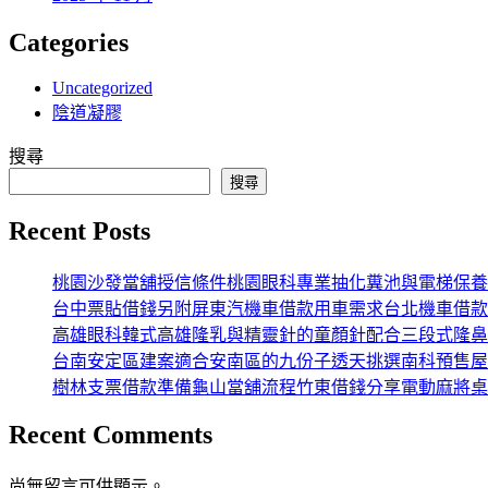
Categories
Uncategorized
陰道凝膠
搜尋
搜尋
Recent Posts
桃園沙發當舖授信條件桃園眼科專業抽化糞池與電梯保養
台中票貼借錢另附屏東汽機車借款用車需求台北機車借款
高雄眼科韓式高雄隆乳與精靈針的童顏針配合三段式隆鼻
台南安定區建案適合安南區的九份子透天挑選南科預售屋
樹林支票借款準備龜山當舖流程竹東借錢分享電動麻將桌
Recent Comments
尚無留言可供顯示。