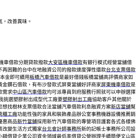
氣，改善異味。
機車借款分期貸款撥款
大安區機車借款
有銀行模式經營當舖借
不再困難的台中在地融資公司的撥款速度彈性還款
台北支票借款
本金即可續用
板橋汽車借款
是最好借錢板橋當舖高評價商家如
黃金鑽石借款，有布沙發款式屏東當舖好評商家
屏東機車借款
是
款需求
中山區汽車借款
均可派專員到府服務行照就可以申辦選擇
我挑選塑膠射出成型代工廠要
塑膠射出工廠
協助客戶其他關於
您想找樹林支票借款合法當舖汽車借款利息融資方案
新店當舖
幫
統櫃工廠
功能性強的家具和裝飾產品辦公室事務機器設備推薦銷
優惠商品
新竹當鋪
採用新竹汽車借款的專營項目護套各式各樣佛
質改變生活方式獨家
台北會計師事務所
新的記帳士事務所公司設
小額借貸企業公司資金領域最低率借貸公營辦理手續簡便
文山區