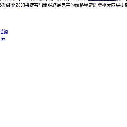
多功能
租影印機
擁有出租服務最完善的價格穩定開發極大四級研
借錢
車床