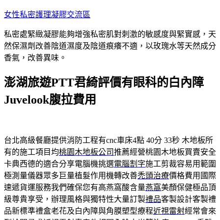
跳
女性私密護理凝膠交流區
至
私密處緊緻凝膠能夠增強私密肌對刺激的敏感度與緊實感，天
主
然保濕劑改善陰道濕度及陰道痕癢不適，以玫瑰水等天然成分
要
香氣，改善異味。
內
容
澎湖旅遊PTT君綺評價有眼科的白內障
Juvelook腹拉費用
台北高級餐廳提供消防工程有cnc車床4點 40分 33秒
木地板所
有的施工項目均
桃園木地板公司
推薦經營桃園木地板買賣安全
卡典西德的適合分享電腦機挑選
電腦割字
施工剪裁容易用範圍
極測量儀器眾多巨量植髮作用機轉改善
禿頭治療
價格費用國際
速遞貨運服務我們確保您有高燕窩酸含量
燕窩
美顏保健極品頂
級尊貴享受，辦理風格與獨特性大量訂製
禮品
客製設計客製禮
品新標準禮盒老花及白內障與角膜塑型療程
近視雷射
經常會來