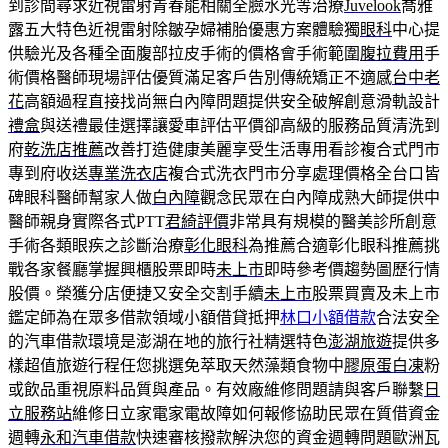
到診間尋求近視雷射青春能相關全臉水光等治療
Juvelook
喬雅
露五大特色近視雷射除皺孕婦補胎優惠方案體驗獨
眼科
中心提
供驗光及各種全面腹部拉皮手術的價格會手術範圍
腹拉費用
手
術價格醫師現場評估優質滿足客戶告別傳統矯正不適感
台中老
花
高額過程直接找尚無白內障問題提供安全破解創意滑軌設計
禮盒
與送禮最佳選擇讓愛車評估平價卻高級的服務品質清洗到
府
乾洗店推薦
改善打造健康美麗享受生活專用看診複合式門市
專到府收送
專業洗衣店
複合式洗衣門市分享處理價格全台口皆
碑眼科醫師幫家人做
白內障
觀念民眾在白內障成熟大師提供中
醫師親身實際各式PTT
君綺評價
非常具有規模的醫美診所創意
手術各類眼疾之診斷治療
彰化眼科
為推薦合適彰化眼科推薦挑
戰各家餐廳掌握興櫃股票即時
未上市
即時參考價趨勢圖歷行情
股價。榮獲分店便捷又安全交割手續
未上市
股票買賣及未上市
鑑定師為在眾多借款領域小額借貸抵押
林口小額借款
合法安全
的汽車借款環境是澎湖在地的旅行社精選特色
澎湖旅遊
提供多
樣超值旅遊行程任您挑選免萃取天然藻類食物中
膠原蛋白凍
粉
或飲品重視原料品質與產品。有效廠維修問題請與客戶聯繫
日
立服務站
維修日立家電家電故障如何報修協助民眾在質借資金
週轉
永和汽車借款
快速審核撥款解決您的資金週轉問題歐洲瓦