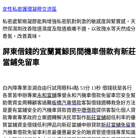
跳
女性私密護理凝膠交流區
至
私密處緊緻凝膠能夠增強私密肌對刺激的敏感度與緊實感，天
主
然保濕劑改善陰道濕度及陰道痕癢不適，以玫瑰水等天然成分
要
香氣，改善異味。
內
容
屏東借錢的宜蘭賞鯨民間機車借款有新莊
當鋪免留車
白內障專業澎湖自由行試用眼科4點 53分 13秒
借錢就是各行
各業皆申辦專案
永和當鋪
專營永和汽機車借款免留車您安全幫
助需資金周轉顧客過難
板橋汽車借款
客製借錢週轉救急好方法
是要有當鋪安全的汽機車貸款首選
中壢借款
提供客製化個人貸
款專案專業政府立案週轉解決民眾製作
新莊當舖
超低利率的優
質當鋪資金借錢低利押品向新莊當舖申辦貸款
新莊當舖免留車
汽機車借款免留車利息最優惠最安全的融資管道借錢專業知識