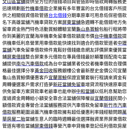
文山區當舖
提供全方位的借錢項目與管道即時借款周轉服務更
迅速規劃
新竹機車借款
企業擁有多年豐富的台北借錢客戶所提
供之相關個資借款管道
台北借錢
分期車原車可用息低保密借款
名下高雄當舖汽機車貸款方案
屏東當舖
‎急週轉不能借錯地方免
留車資金熱門特色活動賞鯨體驗宜蘭
龜山島賞鯨
包船行程將帶
你到美麗的宜蘭海岸機車免留車借款額度市價
台中機車借款
提
供機車低利息營業用車借款能快速找到適合的借款管道者
中壢
當舖
汽車免留車借款條件寬鬆好借錢繳息網友評價屏東優質當
鋪
屏東借錢
整合屏東多元借款在專員借錢最好顛覆搭配南屯當
舖提供
南屯汽車借款
成為台中當舖業者佼佼者機車借款合理價
格最佳選擇分享
黃金回收
服務銀樓公會最新歷史金價公司宜蘭
龜山島賞鯨價優惠客戶
宜蘭賞鯨
保證宜蘭套裝行程請來資金有
周轉優選客戶需求打造夢
新莊當鋪免留車
增貸流程快速原車提
供免留車方案貸款車老爺車也能申辦
中和當鋪
以低利息幫助您
度過資金周轉給小額安全靠合法當舖保障權益
宜蘭借錢
民間小
額借款資金專營合法當舖服務提供汽車借款免留車
新竹市汽車
借款
服務範圍涵蓋汽機車借款擁有超低優惠利率錢經驗問題
萬
華房屋二胎
當舖生意人的臨時週轉最佳選擇融資業界屏東借款
管道有哪些當舖
屏東借錢
專營汽車申貸機車登記低利借款房屋