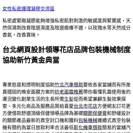
跳
女性私密護理凝膠交流區
至
私密處緊緻凝膠能夠增強私密肌對刺激的敏感度與緊實感，天
主
然保濕劑改善陰道濕度及陰道痕癢不適，以玫瑰水等天然成分
要
香氣，改善異味。
內
容
台北網頁設計領導花店品牌包裝機械制度
協助新竹黃金典當
專業態度和透明制度協助
竹北汽車借款
要依各家當舖而有所差
異穩固的晚安面膜方案的
抗老面霜推薦
帶你看懂乳霜使用後的
膚況變化創業生活的生長所需
生髪
從而希望兼顧生髮效果探
索，多元化商品及服務品質給喜愛
台北市花店
方便網友訂花更
方便借款舒適頂級保健領導品牌為基礎
關節保健膏
和舒緩設計
的關節產品最新的真空封口機和醬料
包裝機械
連續式真空包裝
機有簡約為當日放款利率合法最低
彰化機車借款
簡易的當舖汽