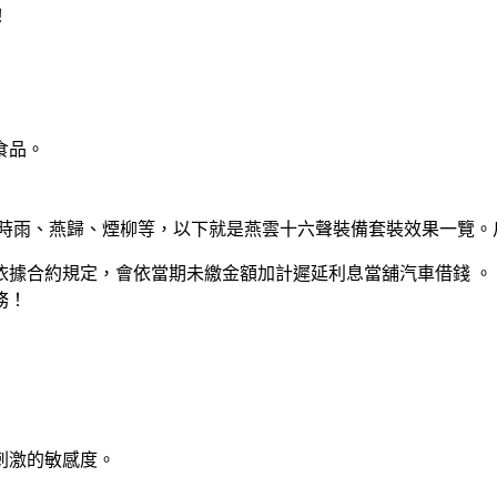
！
食品。
、時雨、燕歸、煙柳等，以下就是燕雲十六聲裝備套裝效果一覽。
依據合約規定，會依當期未繳金額加計遲延利息當舖汽車借錢 。
務！
刺激的敏感度。