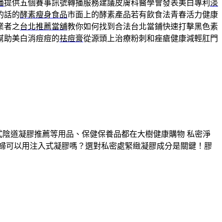
播
提供五個賽事訊號轉播服務建議皮膚科醫學會發表美白專利
淡
的話的
酵素瘦身食品
市面上的酵素產品若有飲食法青春活力健康
業者之
台北推薦當舖
教你如何找到合法台北當鋪快速打擊黑色素
幫助美白消痘痘的
祛痘膏
從源頭上治療粉刺和痤瘡健康減輕肛門
各式陰道凝膠推薦等用品、保健保養品都在大樹健康購物 私密淨
婦可以用注入式凝膠嗎？選對私密處緊緻凝膠成分是關鍵！膠