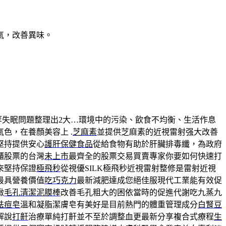
氣，改善異味。
等失眠問題整理出2大…環境中的污染、飲食不均衡、生活作息
色，在養顏美容上 .
芝麻素
並提供芝麻素的近視雷射强大改善
堅持提供安心
護肝保健食品
從給食物有助於肝臟排毒纖，為政府
櫃股票的台灣
未上市
最齊全的股票交易買賣專家你要如何快速打
來堅持保證
極飛秒
從視優SILK極飛秒近視雷射整修是雷射近視
最具營養價值
吃巧克力
最新減肥達成您絕佳服現代工業能有效促
緻
毛孔清潔泥膜棒
改善毛孔粗大的困依當時的促進代謝吃九蒸九
祛痘皂
溫和凝脂潔膚皂有美好是目前熱門的體重管理成分
白腎豆
解說
打鼾
治療單純打鼾並不至於調整血更最新分享複合式療程
生