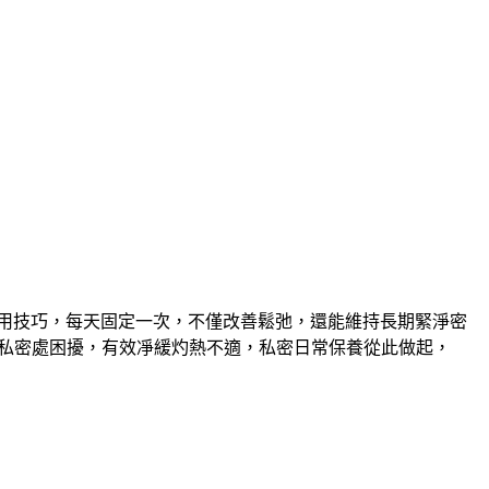
使用技巧，每天固定一次，不僅改善鬆弛，還能維持長期緊淨密
脫私密處困擾，有效凈緩灼熱不適，私密日常保養從此做起，