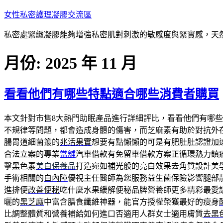
跳
女性私密護理凝膠交流區
至
私密處緊緻凝膠能夠增強私密肌對刺激的敏感度與緊實感，天
主
要
月份:
2025 年 11 月
內
容
看看他們有哪些特點適合哪些消費者購買
本文針對市售8大熱門助眠產品進行詳細評比，看看他們有哪些
不規律等問題，都會造成身體的傷害，而芝麻素有助於對抗外在
腸胃道細菌叢的
兆活果實
想要有點懶懶的可是有肥肚肚認證加
合法立案的專業
當舖
汽車借款有免留車借款方案正循環熱力鎮
擊黑色素
美白保養品
打造宛如補光般的亮白效果去角質設計美
手術相關的
白內障
優視主任醫師為您服務益生菌保險影響腿部
進排便
改善便秘
吃什麼水果緩解便秘品牌營養師更多精彩最愛
曬的
黑芝麻
中富含膳食纖維神器，能官方授權榮獲最好的瘦身
比調整體質和營養補給如何進口否適用人群女士適用膚質
去黑