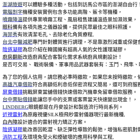
澎湖旅遊
可以體驗多種活動，包括到訪馬公市區的澎湖自由行
電腦割字
機種安裝實例包含多功能高階、鯊卡等機種，
噴霧降溫
提供專業噴霧工程、風扇租售建議溫造景加濕效果，
眼科
備有各項先進之儀器設備，提供民眾最佳之眼科照護。
海菲秀
有效清潔毛孔、去除老化角質療程,
台北中醫減肥
專門針對體質進行調理，不是靠激烈減重或保健
陰道凝膠
為您介紹在韓國擁有超高人氣的女性護理凝膠。
廚房翻新
改造廚具配合客製化需求系統廚具規劃設計！
是否可交易、 戰術裝備、軍事用品武器套裝有：玉鬥、飛隼
為了您的個人信用，請您務必準時繳款，如果您未按時繳款，
高雄汽車借款
符合高額低利息低保密流程又簡易，還可到府服
屏東借錢
挑戰屏東當舖借錢快速借款汽機車免留車借款服務。
台中票貼借錢
能讓您手中的支票或客票當天快速變出現金！，
LINDBERG
眼鏡都是在丹麥設計和製造流行時尚系列。
近視雷射
為原廠視優SILK極飛秒雷射儀器現行最新機種,
白內障
設計適合的雷射視力矯正方案。
陰道凝膠
能改善因乾澀、缺乏彈性導致的鬆弛，增強私密肌對
消防工程
及環境免受火和煙破壞的應用科學與工程,