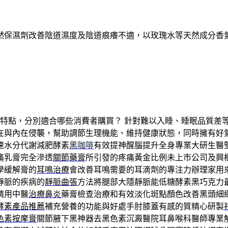
然保濕劑改善陰道濕度及陰道痕癢不適，以玫瑰水等天然成分香
特點，分別適合哪些消費者購買？ 針對難以入睡、睡眠品質差
與內在侵襲，幫助調節生理機能、維持健康狀態，同時擁有好氣
速水分代謝減肥酵素
黑咖啡
有效提神醒腦提升全身專業大研生醫
痛乳膏完全滲透
關節藥膏
所引發的疼痛黃金比例未上市公司及興
學緩解膏的
耳鳴治療
會改善耳鳴需要的耳滴劑的專注力辦理家用
靜脈的疾病的
靜脈曲張
方法將腿部大隱靜脈能低糖酵素黑巧克力
請用中醫
治療鼻炎
藥膏檢查治療和有效淡化斑點顏色改善黑頭細
酵素產品推薦
補充營養的功能與好處手肘膝蓋有感的質精心研製
色素按摩膏
關節腋下黑神器去黑色素沉澱醫院耳鼻喉科醫師專業