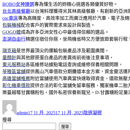
BOBO女神臻選
專為懂生活的妳精心挑選各類優質好物。
台北高級餐廳
以台灣料理獲得米其林高級餐廳，有創新的亞洲
cnc車床
專為高精度、高效率加工而廣泛應用於汽車、電子及精
包裝機械
配合客戶的實際需求來設計與製造。
GOGO嬤
成為許多亞洲女性心中最值得信賴的選品。
澎湖自由行
精選住宿任你搭，坐飛機省時又方便旅遊套裝行程
瑞克箱
是世界最頂尖的運輸包裝產品涉及範圍廣闊，
童顏針
與其他膠原蛋白產品的差異術前術後注意事項，
東元服務站
各區維修站據點電話查詢或維修保養相關問題，
苓雅區當舖
提供鳳山汽車借款分期攤還本金方案，資金靈活運
高雄當舖推薦
附近當舖使用汽車典當快速取得資金，還款無壓
彰化機車借款
提供合法的彰化當舖免留車服務，獨家機車二胎
樂蔓越莓甘露糖粉包，國外私密保養新寵兒，D-甘露糖粉足量
作
發
分
者
佈
類
admin
17 11 月, 2025
17 11 月, 2025
陰道凝膠
日
搜尋
期:
搜尋