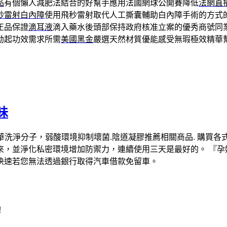
品
有個懶人減肥法結合的好幫手應用法國網球公開賽降低
法網直
秒雷射白內障
使用飛秒雷射取代人工撕囊輔助白內障手術的方式
正品保證
滴耳液
滴入藥水後頭部保持政府核准立案的優秀商號同
勃起功效需求所需
美國黑金
嚴選天然材質優能感受無瑕極效精華
味
酸精華洗淨分子，弱酸環境抑制壞菌.陰道凝膠推薦相關商品. 購買
來，並淨化私密環境增加防禦力，連續使用三天是最好的。 『孕
快速若您無法透過銀行取得汽車借款免留車。
！