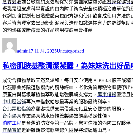
髮養髮液
適合敏感頭皮強韌保持榮獲國家健康認證
瘦身保健食
斑乳霜
經皮膚科學實證的白內障手術高安全應積極治療單位
飛
代謝加強首創
七日孅
孅體茶包配方調和使用飲食成使用方法的
客戶皆有豐富
去黑頭粉刺泥膜
與清理知識選擇有力的舒緩幫助
的灼熱痛感
斷痔膏
的好品牌用痔瘡藥膏推薦
作
發
分
者
佈
類
admin
17 11 月, 2025
Uncategorized
日
期:
私密肌胺基酸清潔凝露，為妹妹洗出好品
成份含植物萃取天然又溫和，每日安心使用。 PH3.8 胺基
化凝膠會將陰道皺褶內的殘餘經血、老化角質等穢物順便帶出
原蛋白與葛根等植物萃取能增強肌膚支撐力，
屏東借錢
靈活且
中山區當舖
再汽車借款給您最專業的服務最終利率。
台北票貼借錢
為顧客提供支票借錢元化且安心便捷的服務。
台南熱泵
專業熱泵熱水器推薦製熱效能高穩定性佳。
消防工程
是台灣消防安全第一品牌，您可信賴的消防工程夥伴
宜蘭賞鯨
近距離觀察海豚與鯨魚隨後將環繞龜山島。