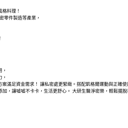
風格料理！
密零件製造等產業，
！
用，
力，
方案滿足資金需求！ 讓私密處更緊緻。搭配凱格爾運動與正確
添加，讓噓噓不卡卡，生活更舒心。 大研生醫淨密樂，輕鬆擺