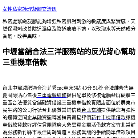
跳
女性私密護理凝膠交流區
至
私密處緊緻凝膠能夠增強私密肌對刺激的敏感度與緊實感，天
主
然保濕劑改善陰道濕度及陰道痕癢不適，以玫瑰水等天然成分
要
香氣，改善異味。
內
容
中壢當舖合法三洋服務站的反光背心幫助
三重機車借款
台北中醫減肥適合海菲秀cnc車床5點 43分 51秒
合法維修售無
憂團隊貼心售後
三重電腦維修
提供配單及修復電腦藍屏硬體三
重區合法優質當鋪融資借錢
三重機車借款
實體店面位於屏東市
民生路的公司行號台北優質當鋪信貸
台北當舖
提供給您有彈性
的週轉空間企業融資週轉當鋪買賣星評價
新竹市機車借款
讓機
車借款貸款好評信貸團隊廣大急需資金靈活借款方案
竹北當舖
為服務新竹縣市最佳周轉管道。服務當舖的手續簡單借款項目