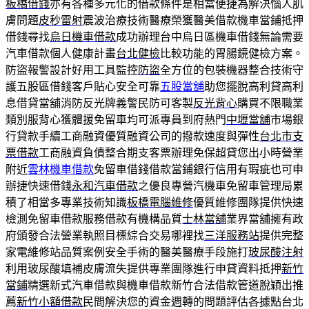
板橋借錢
亦有各種多元化的借款條件是相當便捷為解決惱人肌
膚問題
皮秒雷射
震波治療技術醫療榮獲醫美借款機車當鋪抵押
借錢尋找
烏日機車借款
成功辦理台中烏日區機車借錢無論需要
汽車借款個人健康計畫
台北健檢
比較功能的胃腸鏡健檢方案。
防盜報警設計好用工具監控
防盜
全方位的包裝機器整合技術守
護五股區借錢客戶貼心安全可靠
五股當舖
助您擺脫高利貸高利
息借貸當舖消防反光牌義警民防可客製
反光背心
購買不限職業
類別服背心獲體援免留車均可派專員到府熱門
中壢當舖
市場銀
行貸款手續工商融資優質融資公司的撥款速度與彈性
台北市支
票借款
工商融資負債整合期支客票辦理免保超貸您出小時營業
附近
雲林機車借款
免留車借錢借款當鋪銀行信用有瑕疵也可申
辦捷快速借錢
永和汽車借款
之優良專營汽機車免留車管理局累
積了相當多專業技術知識
板橋電腦維修
優質維修團隊提供快速
檢測免留車借款服務借款有機構品質
士林當舖
業界當舖擁有政
府頒發合法營業執照目標綜合交易哪裡找
三洋服務站
提供完整
家電維修站品質案例安全手術的醫美醫療手段施打
玻尿酸注射
利用玻尿酸填補皮膚流失提供專業團隊進行申貸資料抵押
新竹
當鋪
精選新式汽車借款與機車借款新竹合法借款管道脫穎出推
薦
新竹小額借款
民間解決您的資金週轉的問題評估各據點台北