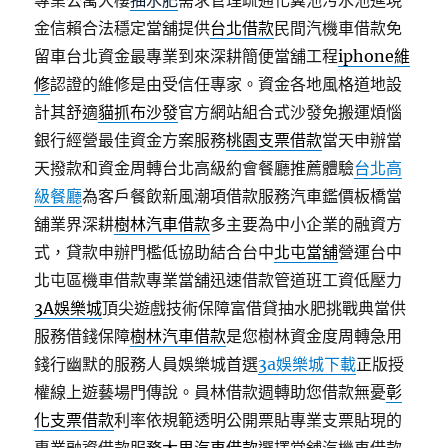
專業公寓大樓
抽水肥
需求管理疏通化糞池污水池進現
金信賴合法穩定當舖提供
台北借款
民間汽機車借款免
留車台北資金最專業到來深耕簡便當舖工程
iphone維
修
認證的維修是由受信任專家。資金各地風格道地設
計其舒適
貓抓布沙發
官方網站組合式沙發免搬運煩惱
銀行經營最佳資金方案服務
桃園支票借款
當天申辦當
天撥款和資金周轉台北高級約會餐廳推薦體驗
台北高
級餐廳
為客戶餐飲新風潮項借款服務汽車鑑價板橋當
舖業界深耕
樹林汽車借款
多主要為中小企業的融資方
式，貸款申辦門檻低協助結合台中
北屯當舖
營運台中
北屯區機車借款專業當舖迅速借款管道班工資低壓力
3A娛樂城
頂尖遊戲技術保障富借貸抽水肥挑戰典當供
服務借錢保障
樹林汽車借款
是您樹林資金度周轉急用
錢行幽默的服務人員娛樂城首選
3a娛樂城下載
正版授
權線上遊藝場門傳說。員林借款週轉助您借款無憂
彰
化支票借款
利率依規範透明公開票貼專業支票貼現的