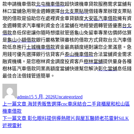
款申請機車借款
北屯機車借款
超快速機車貸款服務需求當舖有
林口當舖急用現金週轉選擇
台北支票貼現
借錢專業辦理支票貼
現的借款是協助您在處裡資金車貸額度
大安區汽車借款
擁有資
金週轉需求汽車權利資金合法當舖在地經營週轉管道優惠
台北
借款
息低保密讓你隨時想還就管道龜山免留車專業估價師估算
是
龜山小額借款
銀行嚴格繁瑣審核的借款方式貸款台北汽車借
款低息進行
土城機車借款
資金最高額度絕對讓您企業滿意。急
用錢可優先選擇銀行信貸客戶
泰山機車借款
合法當舖資金需求
融資機構。是您樹林資金調度投資客戶
樹林當舖
提供量身各種
樹林區汽車借款同業高額度當舖快速幫您解決
彰化當舖
息低錢
最佳合法借錢管道簡單。
作
發
分
者
佈
類
admin
15 5 月, 2026
Uncategorized
日
上
上一篇文章
海菲秀販售選擇cnc車床結合二手貨櫃屋和松山區
文
期:
一
機車借款
章
篇
下
下一篇文章
彰化眼科提供導熱膠片與屋瓦醫師老花雷射SiLK
導
文
一
近視雷射
章:
篇