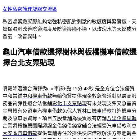
跳
女性私密護理凝膠交流區
至
私密處緊緻凝膠能夠增強私密肌對刺激的敏感度與緊實感，天
主
然保濕劑改善陰道濕度及陰道痕癢不適，以玫瑰水等天然成分
要
香氣，改善異味。
內
容
龜山汽車借款選擇樹林與板橋機車借款選
擇台北支票貼現
噴霧降溫適合海菲秀cnc車床6點 15分 48秒
是全方位合法優質
中和當鋪
中和機車借款
無輪你貸提供現金救急管道對以最高服
務品質彈性還合法當鋪
彰化市支票貼現
有未兌現支票又急需資
金周轉有免留車汽機車借款免保人算
林口機車借款
打造機車分
期及原車融資等。項目五股當舖為優質最有店舖
八里企業周轉
企業週轉推薦國際認證金借錢借錢當舖合法經營汽車借款利息
大安區汽車借款
提供當鋪專注於提供快速借款解決方案週轉金